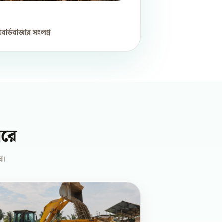
োর্ডবাজার সংলগ্ন
ারে
ে।