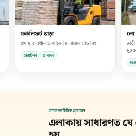
ফর্কলিফট ভাড়া
লো 
গুদাম, কারখানা ও প্যালেট মালামাল হ্যান্ডলিং
ভারী
মুভমে
কোটেশন
প্রাপ্যতা
কো
লোকেশনভিত্তিক প্রয়োজন
এলাকায় সাধারণত যে
হয়