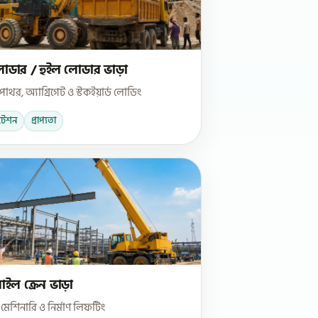
োডার / হুইল লোডার ভাড়া
 পাথর, অ্যাগ্রিগেট ও স্টকইয়ার্ড লোডিং
টেশন
প্রাপ্যতা
াইল ক্রেন ভাড়া
, মেশিনারি ও নির্মাণ লিফটিং