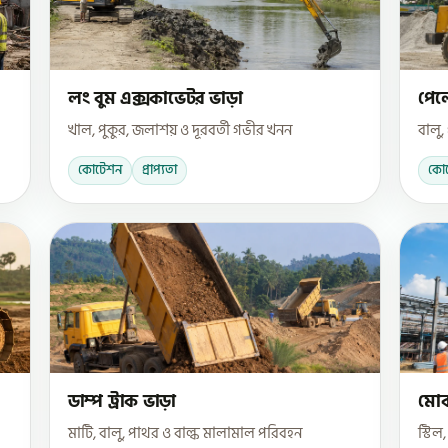
লং বুম এক্সকাভেটর ভাড়া
পেল
খাল, পুকুর, জলাশয় ও দূরবর্তী গভীর খনন
বালু,
কোটেশন
প্রাপ্যতা
কো
ডাম্প ট্রাক ভাড়া
মোব
মাটি, বালু, পাথর ও বাল্ক মালামাল পরিবহন
স্টিল