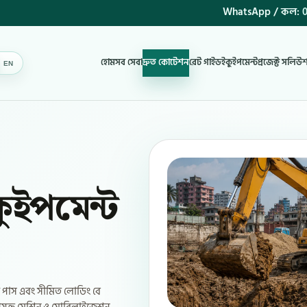
WhatsApp / কল:
0
হোম
সব সেবা
দ্রুত কোটেশন
রেট গাইড
ইকুইপমেন্ট
প্রজেক্ট সলিউ
EN
BN
কুইপমেন্ট
েট পাস এবং সীমিত লোডিং বে