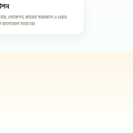
টেশন
র নাম, লোকেশন, কাজের সময়কাল ও শুরুর
ালে ফলোআপ সহজ হয়।