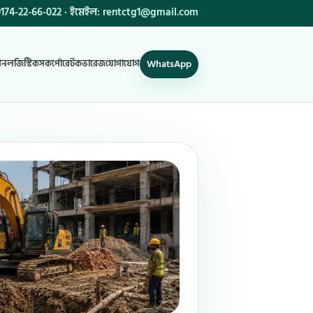
174-22-66-022
· ইমেইল:
rentctg1@gmail.com
WhatsApp
শন
লজিস্টিকস
কর্পোরেট
কভারেজ
যোগাযোগ