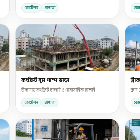
কোটেশন
প্রাপ্যতা
কো
কংক্রিট বুম পাম্প ভাড়া
ট্রা
উচ্চতায় কংক্রিট ঢালাই ও ধারাবাহিক ঢালাই
দ্রু
কোটেশন
প্রাপ্যতা
কো