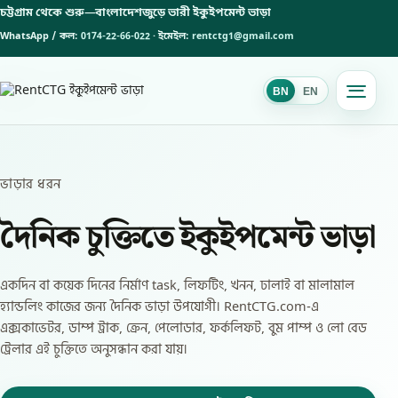
চট্টগ্রাম থেকে শুরু—
বাংলাদেশজুড়ে ভারী ইকুইপমেন্ট ভাড়া
WhatsApp / কল:
0174-22-66-022
· ইমেইল:
rentctg1@gmail.com
BN
EN
BN
ভাড়ার ধরন
দৈনিক চুক্তিতে ইকুইপমেন্ট ভাড়া
একদিন বা কয়েক দিনের নির্মাণ task, লিফটিং, খনন, ঢালাই বা মালামাল
হ্যান্ডলিং কাজের জন্য দৈনিক ভাড়া উপযোগী। RentCTG.com-এ
এক্সকাভেটর, ডাম্প ট্রাক, ক্রেন, পেলোডার, ফর্কলিফট, বুম পাম্প ও লো বেড
ট্রেলার এই চুক্তিতে অনুসন্ধান করা যায়।