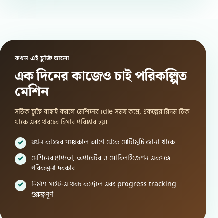
কখন এই চুক্তি ভালো
এক দিনের কাজেও চাই পরিকল্পিত
মেশিন
সঠিক চুক্তি বাছাই করলে মেশিনের idle সময় কমে, প্রকল্পের রিদম ঠিক
থাকে এবং খরচের হিসাব পরিষ্কার হয়।
যখন কাজের সময়কাল আগে থেকে মোটামুটি জানা থাকে
মেশিনের প্রাপ্যতা, অপারেটর ও মোবিলাইজেশন একসঙ্গে
পরিকল্পনা দরকার
নির্মাণ সাইট-এ খরচ কন্ট্রোল এবং progress tracking
গুরুত্বপূর্ণ