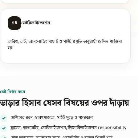
০৪
মোবিলাইজেশন
তারিখ, রুট, আনলোডিং পয়েন্ট ও সাইট প্রস্তুতি অনুযায়ী মেশিন পাঠানো
হয়।
রেট নির্ভর করে
ভাড়ার হিসাব যেসব বিষয়ের ওপর দাঁড়ায়
মেশিনের ধরন, ধারণক্ষমতা, সাইট দূরত্ব ও সময়কাল
ফুয়েল, অপারেটর, মোবিলাইজেশন/ডিমোবিলাইজেশন responsibility