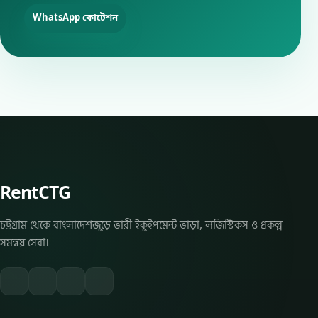
WhatsApp কোটেশন
RentCTG
চট্টগ্রাম থেকে বাংলাদেশজুড়ে ভারী ইকুইপমেন্ট ভাড়া, লজিস্টিকস ও প্রকল্প
সমন্বয় সেবা।