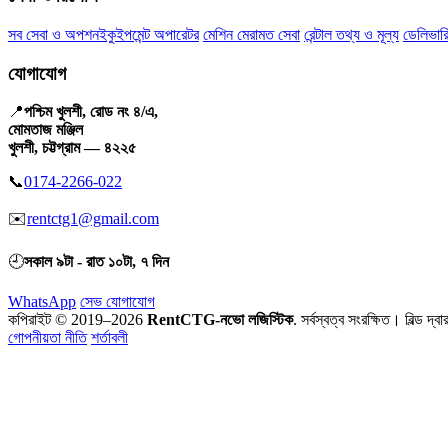
সব সেবা ও অপশন
ইকুইপমেন্ট অপারেটর
মেশিন মেরামত সেবা
রেন্টাল তথ্য ও মূল্য
ডেলিভারি
যোগাযোগ
📍
পশ্চিম খুলশী, রোড নং ৪/এ,
মোমতাজ মঞ্জিল
খুলশী, চট্টগ্রাম — ৪২২৫
📞
0174-2266-022
✉️
rentctg1@gmail.com
🕘
সকাল ৯টা - রাত ১০টা, ৭ দিন
WhatsApp
সেভ যোগাযোগ
কপিরাইট © 2019–2026
RentCTG-নভো লজিস্টিক
. সর্বস্বত্ব সংরক্ষিত।
বিল্ড দ্বা
গোপনীয়তা নীতি
শর্তাবলী