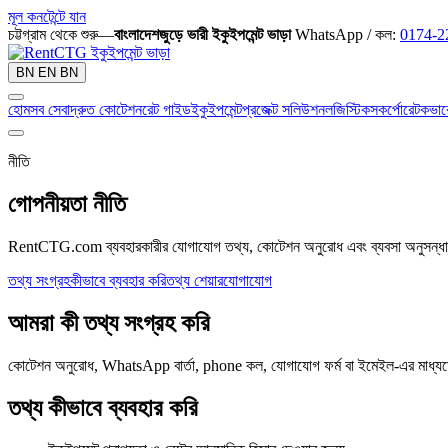
মূল কনটেন্টে যান
চট্টগ্রাম থেকে শুরু—
বাংলাদেশজুড়ে ভারী ইকুইপমেন্ট ভাড়া
WhatsApp / কল:
0174-2
BN
EN
BN
হোম
সব সেবা
দ্রুত কোটেশন
রেট গাইড
ইকুইপমেন্ট
প্রজেক্ট সলিউশন
লজিস্টিকস
কর্পোরেট
কভার
নীতি
গোপনীয়তা নীতি
RentCTG.com ব্যবহারকারীর যোগাযোগ তথ্য, কোটেশন অনুরোধ এবং ব্যবসা অনুসন্ধা
তথ্য সংগ্রহ
কীভাবে ব্যবহার করি
তথ্য শেয়ার
যোগাযোগ
আমরা কী তথ্য সংগ্রহ করি
কোটেশন অনুরোধ, WhatsApp বার্তা, phone কল, যোগাযোগ ফর্ম বা ইমেইল-এর মাধ্যমে 
তথ্য কীভাবে ব্যবহার করি