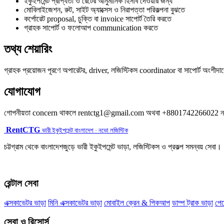
ইকুইপমেন্ট প্রাপ্যতা ও রেটের আনুমানিক হিসাব দেওয়ার জন্য
মোবিলাইজেশন, রুট, সাইট অ্যাক্সেস ও নিরাপত্তা পরিকল্পনা বুঝতে
কর্পোরেট proposal, চুক্তি বা invoice সাপোর্ট তৈরি করতে
গ্রাহক সাপোর্ট ও ফলোআপ communication করতে
তথ্য শেয়ারিং
গ্রাহক প্রয়োজন পূরণে অপারেটর, driver, লজিস্টিকস coordinator বা সাপোর্ট অংশীদার
যোগাযোগ
গোপনীয়তা concern থাকলে rentctg1@gmail.com অথবা +8801742266022 নম
RentCTG
ভারী ইকুইপমেন্ট বাংলাদেশ · নভো লজিস্টিক
চট্টগ্রাম থেকে বাংলাদেশজুড়ে ভারী ইকুইপমেন্ট ভাড়া, লজিস্টিকস ও প্রকল্প সমন্বয় সেবা।
রেন্টাল সেবা
এক্সকাভেটর ভাড়া
মিনি এক্সকাভেটর ভাড়া
মোবাইল ক্রেন & পিকআপ
ডাম্প ট্রাক ভাড়া
পে
সেবা ও রিসোর্স