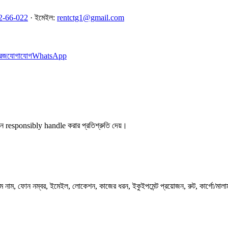
2-66-022
· ইমেইল:
rentctg1@gmail.com
েজ
যোগাযোগ
WhatsApp
ন responsibly handle করার প্রতিশ্রুতি দেয়।
নাম, ফোন নম্বর, ইমেইল, লোকেশন, কাজের ধরন, ইকুইপমেন্ট প্রয়োজন, রুট, কার্গো/মালা