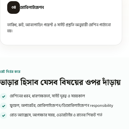
০৪
মোবিলাইজেশন
তারিখ, রুট, আনলোডিং পয়েন্ট ও সাইট প্রস্তুতি অনুযায়ী মেশিন পাঠানো
হয়।
রেট নির্ভর করে
ভাড়ার হিসাব যেসব বিষয়ের ওপর দাঁড়ায়
মেশিনের ধরন, ধারণক্ষমতা, সাইট দূরত্ব ও সময়কাল
ফুয়েল, অপারেটর, মোবিলাইজেশন/ডিমোবিলাইজেশন responsibility
রোড অ্যাক্সেস, অপেক্ষার সময়, ওভারটাইম ও রাতের শিফট শর্ত