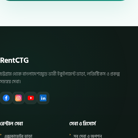
RentCTG
চট্টগ্রাম থেকে বাংলাদেশজুড়ে ভারী ইকুইপমেন্ট ভাড়া, লজিস্টিকস ও প্রকল্প
সমন্বয় সেবা।
রেন্টাল সেবা
সেবা ও রিসোর্স
এক্সকাভেটর ভাড়া
সব সেবা ও অপশন