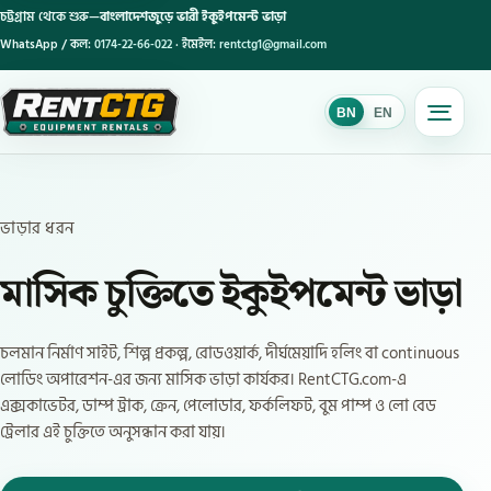
চট্টগ্রাম থেকে শুরু—
বাংলাদেশজুড়ে ভারী ইকুইপমেন্ট ভাড়া
WhatsApp / কল:
0174-22-66-022
· ইমেইল:
rentctg1@gmail.com
BN
EN
BN
ভাড়ার ধরন
মাসিক চুক্তিতে ইকুইপমেন্ট ভাড়া
চলমান নির্মাণ সাইট, শিল্প প্রকল্প, রোডওয়ার্ক, দীর্ঘমেয়াদি হলিং বা continuous
লোডিং অপারেশন-এর জন্য মাসিক ভাড়া কার্যকর। RentCTG.com-এ
এক্সকাভেটর, ডাম্প ট্রাক, ক্রেন, পেলোডার, ফর্কলিফট, বুম পাম্প ও লো বেড
ট্রেলার এই চুক্তিতে অনুসন্ধান করা যায়।