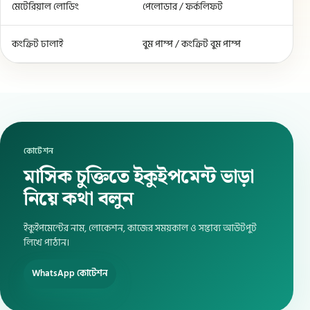
মেটেরিয়াল লোডিং
পেলোডার / ফর্কলিফট
কংক্রিট ঢালাই
বুম পাম্প / কংক্রিট বুম পাম্প
কোটেশন
মাসিক চুক্তিতে ইকুইপমেন্ট ভাড়া
নিয়ে কথা বলুন
ইকুইপমেন্টের নাম, লোকেশন, কাজের সময়কাল ও সম্ভাব্য আউটপুট
লিখে পাঠান।
WhatsApp কোটেশন