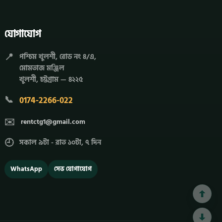
যোগাযোগ
📍
পশ্চিম খুলশী, রোড নং ৪/এ,
মোমতাজ মঞ্জিল
খুলশী, চট্টগ্রাম — ৪২২৫
📞
0174-2266-022
✉️
rentctg1@gmail.com
🕘
সকাল ৯টা - রাত ১০টা, ৭ দিন
WhatsApp
সেভ যোগাযোগ