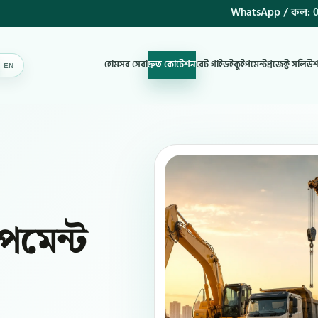
WhatsApp / কল:
0
হোম
সব সেবা
দ্রুত কোটেশন
রেট গাইড
ইকুইপমেন্ট
প্রজেক্ট সলিউ
EN
BN
ইপমেন্ট