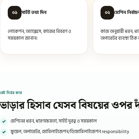
০১
সাইট তথ্য দিন
০২
মেশিন নির্বাচ
লোকেশন, অ্যাক্সেস, কাজের বিবরণ ও
কাজ অনুযায়ী ধরন, ধা
সময়কাল জানান।
অপারেটর ব্যবস্থা ঠিক
রেট নির্ভর করে
ভাড়ার হিসাব যেসব বিষয়ের ওপর দ
মেশিনের ধরন, ধারণক্ষমতা, সাইট দূরত্ব ও সময়কাল
ফুয়েল, অপারেটর, মোবিলাইজেশন/ডিমোবিলাইজেশন responsibility