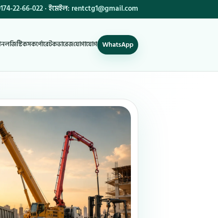
174-22-66-022
· ইমেইল:
rentctg1@gmail.com
WhatsApp
শন
লজিস্টিকস
কর্পোরেট
কভারেজ
যোগাযোগ