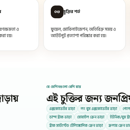
ন
০৩
চুক্তির শর্ত
রণক্ষমতা ও
ফুয়েল, মোবিলাইজেশন, অতিরিক্ত সময় ও
 করা হয়।
আউটপুট প্রত্যাশা পরিষ্কার করা হয়।
যে মেশিনগুলো বেশি যায়
াঁড়ায়
এই চুক্তির জন্য জনপ্রি
এক্সকাভেটর ভাড়া
লং বুম এক্সকাভেটর ভাড়া
পেলো
ডাম্প ট্রাক ভাড়া
মোবাইল ক্রেন ভাড়া
ইউনিক/বুম ট্র
ট্রাক মাউন্টেড টেলিস্কোপিক ক্রেন ভাড়া
ক্রলার ক্রেন ভা