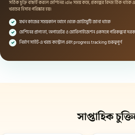
সঠিক চুক্তি বাছাই করলে মেশিনের idle সময় কমে, প্রকল্পের রিদম ঠিক থাকে 
খরচের হিসাব পরিষ্কার হয়।
যখন কাজের সময়কাল আগে থেকে মোটামুটি জানা থাকে
মেশিনের প্রাপ্যতা, অপারেটর ও মোবিলাইজেশন একসঙ্গে পরিকল্পনা দর
নির্মাণ সাইট-এ খরচ কন্ট্রোল এবং progress tracking গুরুত্বপূর্ণ
সাপ্তাহিক চুক্