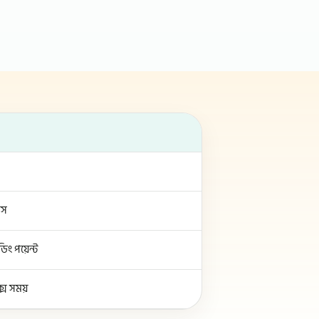
েস
ং পয়েন্ট
ক্স সময়