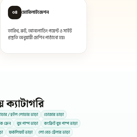
০৪
মোবিলাইজেশন
তারিখ, রুট, আনলোডিং পয়েন্ট ও সাইট
প্রস্তুতি অনুযায়ী মেশিন পাঠানো হয়।
য় ক্যাটাগরি
ডার / হুইল লোডার ভাড়া
ডোজার ভাড়া
াক ক্রেন
বুম পাম্প ভাড়া
কংক্রিট বুম পাম্প ভাড়া
ড়া
ফর্কলিফট ভাড়া
লো বেড ট্রেলার ভাড়া