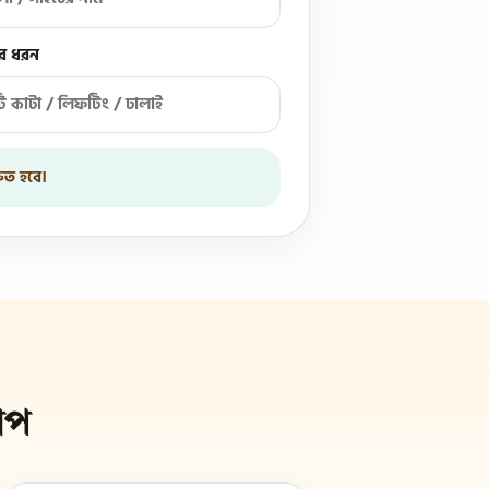
র ধরন
ত হবে।
ধাপ