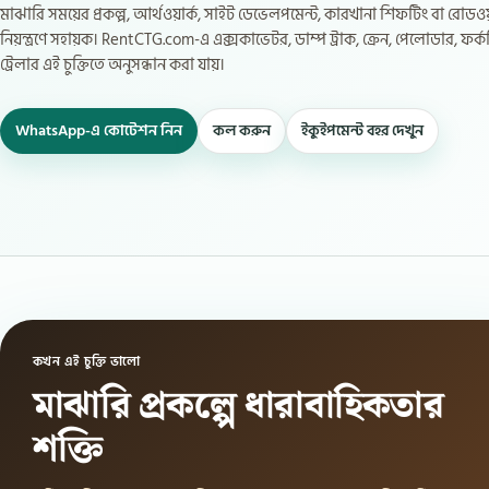
মাঝারি সময়ের প্রকল্প, আর্থওয়ার্ক, সাইট ডেভেলপমেন্ট, কারখানা শিফটিং বা রোডওয়ার
নিয়ন্ত্রণে সহায়ক। RentCTG.com-এ এক্সকাভেটর, ডাম্প ট্রাক, ক্রেন, পেলোডার, ফর্
ট্রেলার এই চুক্তিতে অনুসন্ধান করা যায়।
WhatsApp-এ কোটেশন নিন
কল করুন
ইকুইপমেন্ট বহর দেখুন
কখন এই চুক্তি ভালো
মাঝারি প্রকল্পে ধারাবাহিকতার
শক্তি