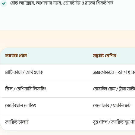
রোড অ্যাক্সেস, অপেক্ষার সময়, ওভারটাইম ও রাতের শিফট শর্ত
কাজের ধরন
সম্ভাব্য মেশিন
মাটি কাটা / আর্থওয়ার্ক
এক্সকাভেটর + ডাম্প ট্রাক
স্টিল / মেশিনারি লিফটিং
মোবাইল ক্রেন / ট্রাক মাউন
মেটেরিয়াল লোডিং
পেলোডার / ফর্কলিফট
কংক্রিট ঢালাই
বুম পাম্প / কংক্রিট বুম পা