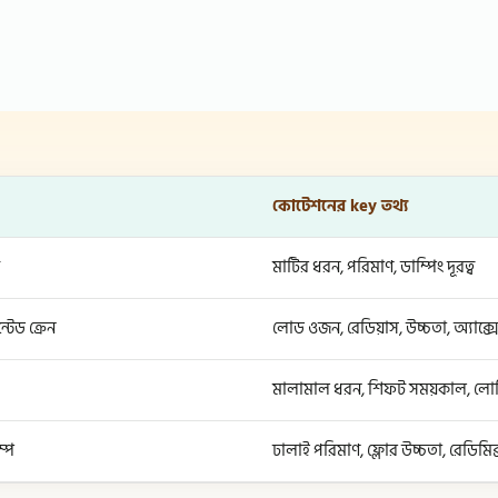
কোটেশনের key তথ্য
মাটির ধরন, পরিমাণ, ডাম্পিং দূরত্ব
্টেড ক্রেন
লোড ওজন, রেডিয়াস, উচ্চতা, অ্যাক্স
মালামাল ধরন, শিফট সময়কাল, লোডি
ম্প
ঢালাই পরিমাণ, ফ্লোর উচ্চতা, রেডিমি