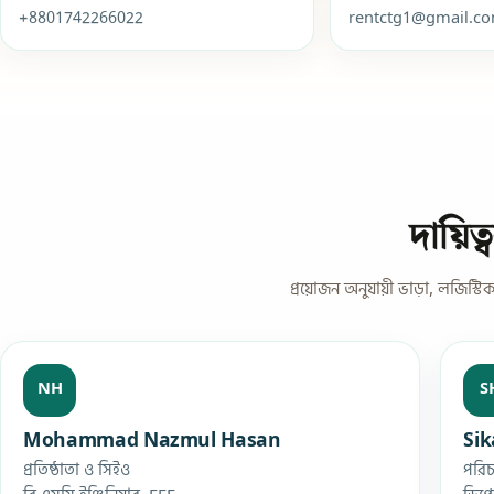
+8801742266022
rentctg1@gmail.c
দায়িত
প্রয়োজন অনুযায়ী ভাড়া, লজিস্টিক
NH
S
Mohammad Nazmul Hasan
Si
প্রতিষ্ঠাতা ও সিইও
পরি