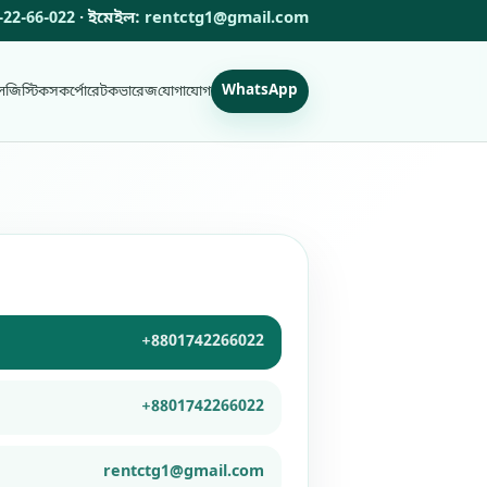
-22-66-022
· ইমেইল:
rentctg1@gmail.com
WhatsApp
লজিস্টিকস
কর্পোরেট
কভারেজ
যোগাযোগ
+8801742266022
+8801742266022
rentctg1@gmail.com