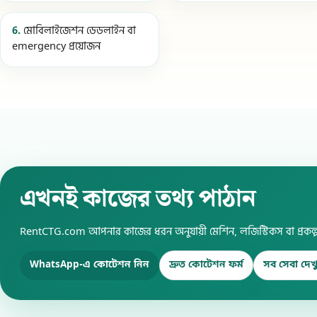
6.
মোবিলাইজেশন ডেডলাইন বা
emergency প্রয়োজন
এখনই কাজের তথ্য পাঠান
RentCTG.com আপনার কাজের ধরন অনুযায়ী মেশিন, লজিস্টিকস বা প্রকল্প সাপ
WhatsApp-এ কোটেশন নিন
দ্রুত কোটেশন ফর্ম
সব সেবা দেখ