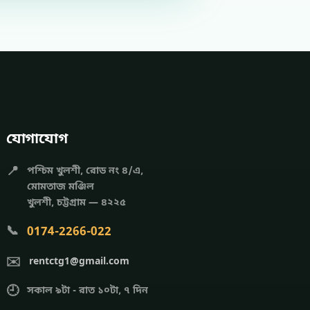
যোগাযোগ
📍
পশ্চিম খুলশী, রোড নং ৪/এ,
মোমতাজ মঞ্জিল
খুলশী, চট্টগ্রাম — ৪২২৫
📞
0174-2266-022
✉️
rentctg1@gmail.com
🕘
সকাল ৯টা - রাত ১০টা, ৭ দিন