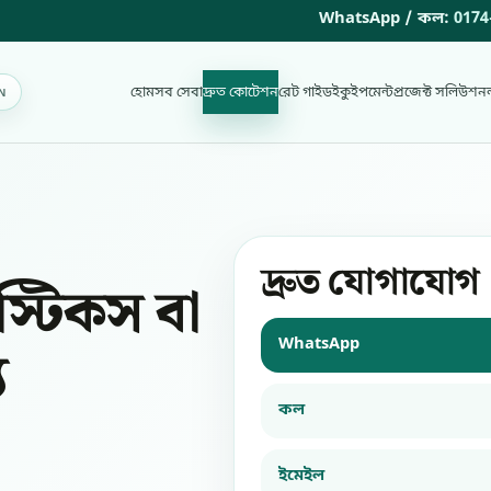
WhatsApp / কল:
0174
হোম
সব সেবা
দ্রুত কোটেশন
রেট গাইড
ইকুইপমেন্ট
প্রজেক্ট সলিউশন
N
N
দ্রুত যোগাযোগ
স্টিকস বা
WhatsApp
য
কল
ইমেইল