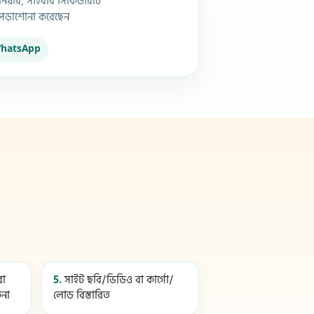
িনিয়ার, সাইবার সিকিউরিটি
 পড়াশোনা করেছেন
hatsApp
বা
5.
সাইট ছবি/ভিডিও বা কার্গো/
িনা
লোড বিস্তারিত