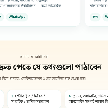
লোমা ইঞ্জিনিয়ার, পাওয়ার ইলেকট্রনিক্স
বি.এসসি ইঞ্জ
গ্রাম পলিটেকনিক ইনস্টিটিউট — নভো লজিস্টিক
মালয়েশিয়ায়
ল
WhatsApp
কল
W
BEFORE যোগাযোগ
রুত পেতে যে তথ্যগুলো পাঠাবেন
 দিলে প্রাপ্যতা, মোবিলাইজেশন ও রেট আইডিয়া দ্রুত দেওয়া যায়।
3.
ঘণ্টাভিত্তিক / দৈনিক /
4.
ফুয়েল, অপারেটর, শ্রমিক 
সাপ্তাহিক / মাসিক সময়কাল
আনলোডিং সাপোর্ট লাগবে ক