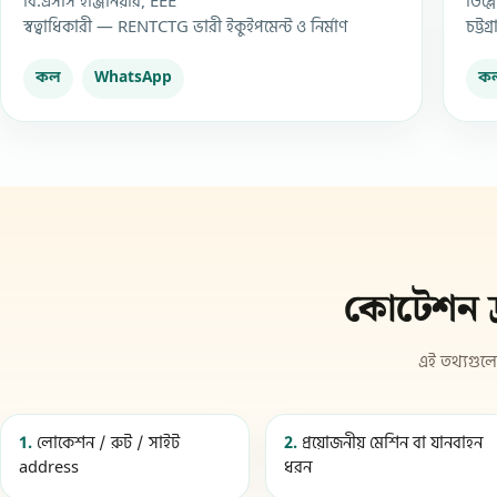
বি.এসসি ইঞ্জিনিয়ার, EEE
ডিপ্
স্বত্বাধিকারী — RENTCTG ভারী ইকুইপমেন্ট ও নির্মাণ
চট্ট
কল
WhatsApp
ক
কোটেশন দ্
এই তথ্যগুলো
1.
লোকেশন / রুট / সাইট
2.
প্রয়োজনীয় মেশিন বা যানবাহন
address
ধরন