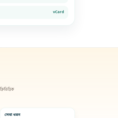
vCard
তিভিত্তিক
সেবা ধরন