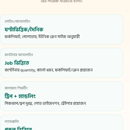
রেট লজিক সাজানো হলো।
লোডিং/আনলোডিং
ঘণ্টাভিত্তিক/দৈনিক
ফর্কলিফট, পেলোডার, ইউনিক ক্রেন সাইজ অনুযায়ী
কন্টেইনার আনলোডিং
Job ভিত্তিতে
কন্টেইনার quantity, কার্গো ধরন, ফর্কলিফট/ক্রেন প্রয়োজন
মালামাল শিফটিং
ট্রিপ + হ্যান্ডলিং
পিকআপ/ড্রপ দূরত্ব, লোড ডাইমেনশন, ট্রেইলার প্রয়োজন
ল্যান্ডস্কেপিং
প্রকল্প ভিত্তিতে