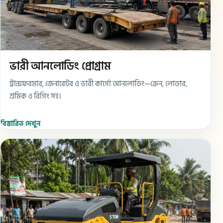
ভারী আনলোডিং প্রোগ্রাম
ট্রান্সফরমার, জেনারেটর ও ভারী কার্গো আনলোডিং—ক্রেন, লোডার,
শ্রমিক ও রিগিং সহ।
বিস্তারিত দেখুন