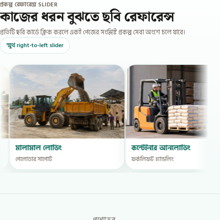
প্রকল্প রেফারেন্স SLIDER
কাজের ধরন বুঝতে ছবি রেফারেন্স
প্রতিটি ছবি কার্ডে ক্লিক করলে একই পেজের সংশ্লিষ্ট প্রকল্প সেবা অংশে চলে যাবে।
স্মুথ right-to-left slider
লামাল লোডিং
কন্টেইনার আনলোডিং
োডার সাপোর্ট
ফর্কলিফট হ্যান্ডলিং