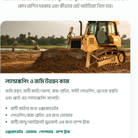
কোন মেশিন দরকার এবং কীভাবে রেট আইডিয়া নিতে হবে।
ল্যান্ডস্কেপিং ও জমি উন্নয়ন কাজ
জমি প্রস্তুত, মাটি কাটা/ফেলা, রাফ গ্রেডিং, সাইট লেভেলিং, ড্রেনেজ প্রস্তুতি
এবং ছোট-বড় ল্যান্ডস্কেপিং সাপোর্ট।
মাটি কাটার জন্য এক্সকাভেটর
লেভেলিং/রাফ গ্রেডিং-এর জন্য ডোজার
মাটি/বালু/অ্যাগ্রিগেট মুভমেন্ট-এর জন্য ডাম্প ট্রাক
এক্সকাভেটর · ডোজার · পেলোডার · ডাম্প ট্রাক