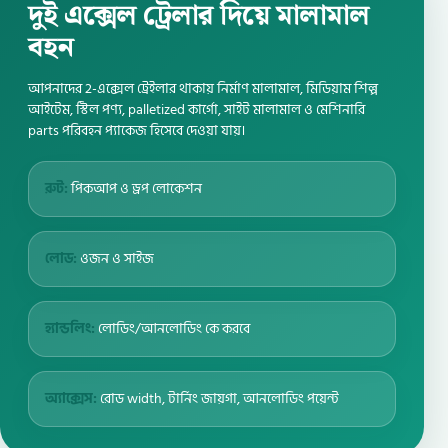
দুই এক্সেল ট্রেলার দিয়ে মালামাল
বহন
আপনাদের 2-এক্সেল ট্রেইলার থাকায় নির্মাণ মালামাল, মিডিয়াম শিল্প
আইটেম, স্টিল পণ্য, palletized কার্গো, সাইট মালামাল ও মেশিনারি
parts পরিবহন প্যাকেজ হিসেবে দেওয়া যায়।
রুট:
পিকআপ ও ড্রপ লোকেশন
লোড:
ওজন ও সাইজ
হ্যান্ডলিং:
লোডিং/আনলোডিং কে করবে
অ্যাক্সেস:
রোড width, টার্নিং জায়গা, আনলোডিং পয়েন্ট