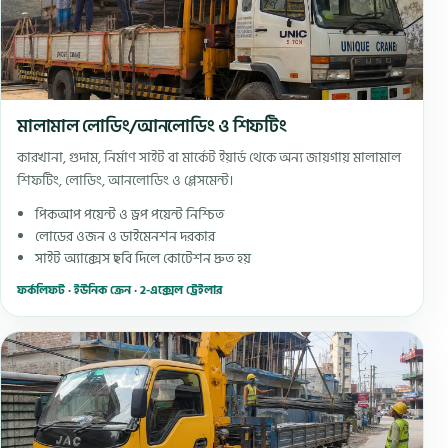
মালামাল লোডিং/আনলোডিং ও শিফটিং
কারখানা, গুদাম, নির্মাণ সাইট বা মার্কেট ইয়ার্ড থেকে অন্য জায়গায় মালামাল
শিফটিং, লোডিং, আনলোডিং ও প্লেসমেন্ট।
পিকআপ পয়েন্ট ও ড্রপ পয়েন্ট নিশ্চিত
লোডের ওজন ও ডাইমেনশন দরকার
সাইট অ্যাক্সেস ছবি দিলে কোটেশন দ্রুত হয়
ফর্কলিফট · ইউনিক ক্রেন · 2-এক্সেল ট্রেইলার