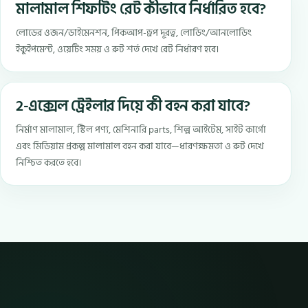
মালামাল শিফটিং রেট কীভাবে নির্ধারিত হবে?
লোডের ওজন/ডাইমেনশন, পিকআপ-ড্রপ দূরত্ব, লোডিং/আনলোডিং
ইকুইপমেন্ট, ওয়েটিং সময় ও রুট শর্ত দেখে রেট নির্ধারণ হবে।
2-এক্সেল ট্রেইলার দিয়ে কী বহন করা যাবে?
নির্মাণ মালামাল, স্টিল পণ্য, মেশিনারি parts, শিল্প আইটেম, সাইট কার্গো
এবং মিডিয়াম প্রকল্প মালামাল বহন করা যাবে—ধারণক্ষমতা ও রুট দেখে
নিশ্চিত করতে হবে।