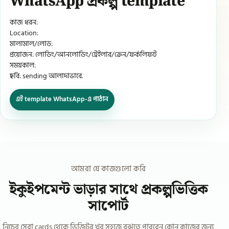
WhatsApp প্রকল্প template
কাজ ধরন:
Location:
মালামাল/লোড:
প্রয়োজন: লোডিং/আনলোডিং/ট্রেইলার/ক্রেন/ফর্কলিফট
সময়কাল:
ছবি: sending আলাদাভাবে.
এই template WhatsApp-এ পাঠান
আমরা যে কাজগুলো করি
ইকুইপমেন্ট ভাড়ার সাথে প্রকল্পভিত্তিক
সাপোর্ট
নিচের সেবা cards থেকে ভিজিটর খুব সহজে বুঝতে পারবেন কোন কাজের জন্য