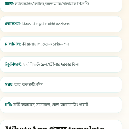
কাজ:
ল্যান্ডস্কেপিং/লোডিং/কন্টেইনার/মালামাল শিফটিং
লোকেশন:
পিকআপ + ড্রপ + সাইট address
মালামাল:
কী মালামাল, ওজন/ডাইমেনশন
ইকুইপমেন্ট:
ফর্কলিফট/ক্রেন/ট্রেইলার দরকার কিনা
সময়:
কবে, কত ঘণ্টা/দিন
ছবি:
সাইট অ্যাক্সেস, মালামাল, রোড, আনলোডিং পয়েন্ট