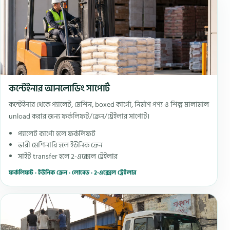
কন্টেইনার আনলোডিং সাপোর্ট
কন্টেইনার থেকে প্যালেট, মেশিন, boxed কার্গো, নির্মাণ পণ্য ও শিল্প মালামাল
unload করার জন্য ফর্কলিফট/ক্রেন/ট্রেইলার সাপোর্ট।
প্যালেট কার্গো হলে ফর্কলিফট
ভারী মেশিনারি হলে ইউনিক ক্রেন
সাইট transfer হলে 2-এক্সেল ট্রেইলার
ফর্কলিফট · ইউনিক ক্রেন · লোবেড · 2-এক্সেল ট্রেইলার