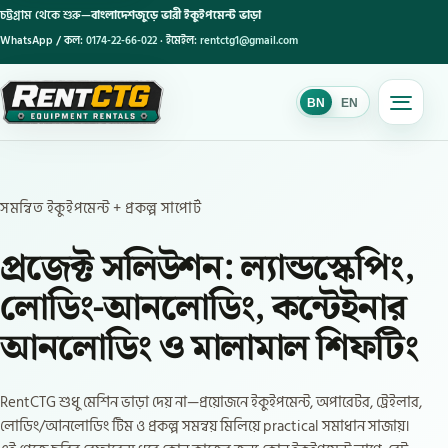
চট্টগ্রাম থেকে শুরু—
বাংলাদেশজুড়ে ভারী ইকুইপমেন্ট ভাড়া
WhatsApp / কল:
0174-22-66-022
· ইমেইল:
rentctg1@gmail.com
BN
EN
BN
সমন্বিত ইকুইপমেন্ট + প্রকল্প সাপোর্ট
প্রজেক্ট সলিউশন: ল্যান্ডস্কেপিং,
লোডিং-আনলোডিং, কন্টেইনার
আনলোডিং ও মালামাল শিফটিং
RentCTG শুধু মেশিন ভাড়া দেয় না—প্রয়োজনে ইকুইপমেন্ট, অপারেটর, ট্রেইলার,
লোডিং/আনলোডিং টিম ও প্রকল্প সমন্বয় মিলিয়ে practical সমাধান সাজায়।