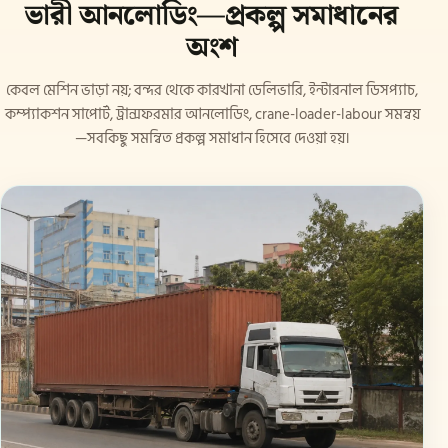
ভারী আনলোডিং—প্রকল্প সমাধানের
অংশ
কেবল মেশিন ভাড়া নয়; বন্দর থেকে কারখানা ডেলিভারি, ইন্টারনাল ডিসপ্যাচ,
কম্প্যাকশন সাপোর্ট, ট্রান্সফরমার আনলোডিং, crane-loader-labour সমন্বয়
—সবকিছু সমন্বিত প্রকল্প সমাধান হিসেবে দেওয়া হয়।