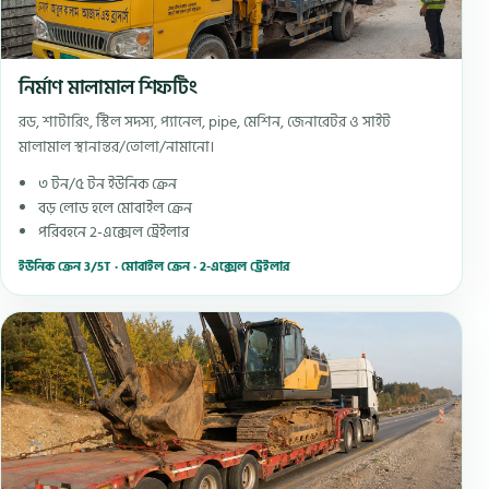
নির্মাণ মালামাল শিফটিং
রড, শাটারিং, স্টিল সদস্য, প্যানেল, pipe, মেশিন, জেনারেটর ও সাইট
মালামাল স্থানান্তর/তোলা/নামানো।
৩ টন/৫ টন ইউনিক ক্রেন
বড় লোড হলে মোবাইল ক্রেন
পরিবহনে 2-এক্সেল ট্রেইলার
ইউনিক ক্রেন 3/5T · মোবাইল ক্রেন · 2-এক্সেল ট্রেইলার