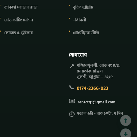
ব্যাকহো লোডার ভাড়া
বুকিং প্রোগ্রাম
রোড কাটিং মেশিন
শর্তাবলী
লোবেড & ট্রেইলার
গোপনীয়তা নীতি
যোগাযোগ
📍
পশ্চিম খুলশী, রোড নং ৪/এ,
মোমতাজ মঞ্জিল
খুলশী, চট্টগ্রাম — ৪২২৫
📞
0174-2266-022
✉️
rentctg1@gmail.com
🕘
সকাল ৯টা - রাত ১০টা, ৭ দিন