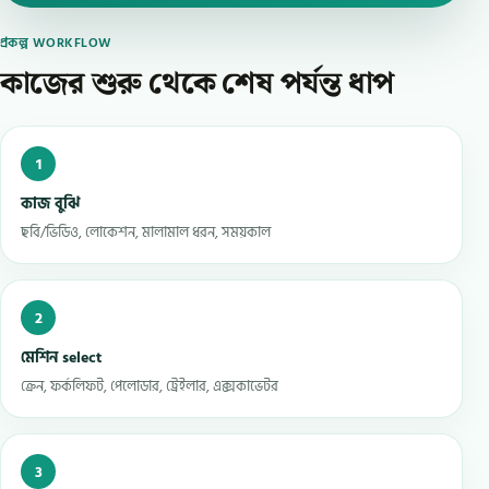
প্রকল্প WORKFLOW
কাজের শুরু থেকে শেষ পর্যন্ত ধাপ
1
কাজ বুঝি
ছবি/ভিডিও, লোকেশন, মালামাল ধরন, সময়কাল
2
মেশিন select
ক্রেন, ফর্কলিফট, পেলোডার, ট্রেইলার, এক্সকাভেটর
3