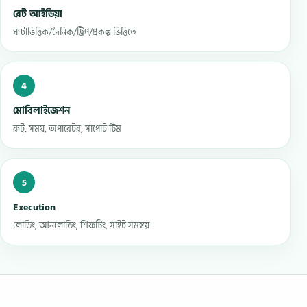
রেট আইডিয়া
ঘণ্টাভিত্তিক/দৈনিক/ট্রিপ/প্রকল্প ভিত্তিতে
4
মোবিলাইজেশন
রুট, সময়, অপারেটর, সাপোর্ট টিম
5
Execution
লোডিং, আনলোডিং, শিফটিং, সাইট সমন্বয়