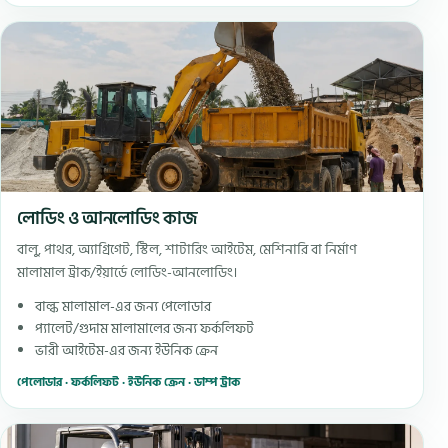
লোডিং ও আনলোডিং কাজ
বালু, পাথর, অ্যাগ্রিগেট, স্টিল, শাটারিং আইটেম, মেশিনারি বা নির্মাণ
মালামাল ট্রাক/ইয়ার্ডে লোডিং-আনলোডিং।
বাল্ক মালামাল-এর জন্য পেলোডার
প্যালেট/গুদাম মালামালের জন্য ফর্কলিফট
ভারী আইটেম-এর জন্য ইউনিক ক্রেন
পেলোডার · ফর্কলিফট · ইউনিক ক্রেন · ডাম্প ট্রাক