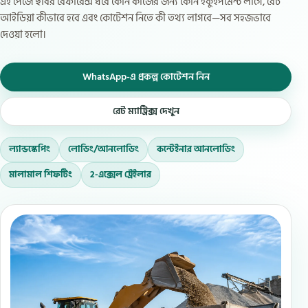
এই পেজে ছবির রেফারেন্স ধরে কোন কাজের জন্য কোন ইকুইপমেন্ট লাগে, রেট
আইডিয়া কীভাবে হবে এবং কোটেশন নিতে কী তথ্য লাগবে—সব সহজভাবে
দেওয়া হলো।
WhatsApp-এ প্রকল্প কোটেশন নিন
রেট ম্যাট্রিক্স দেখুন
ল্যান্ডস্কেপিং
লোডিং/আনলোডিং
কন্টেইনার আনলোডিং
মালামাল শিফটিং
2-এক্সেল ট্রেইলার