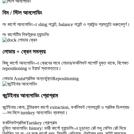
বিম / স্টিল আনলোডিং
লং কার্গো আনলোডিং-এ sling পয়েন্ট, balance পয়েন্ট ও গ্রাউন্ড প্রস্তুতি গুরুত্বপূর্ণ।
লং কার্গো
টিম লিফট
বন্দর হ্যান্ডলিং
লোডার + ক্রেন সমন্বয়
কিছু কার্গো আনলোডিং-এ ক্রেনের সাথে লোডার/ফর্কলিফট সাপোর্ট যুক্ত থাকে, বিশেষত
repositioning ও ইয়ার্ড স্থানান্তরে।
লোডার Assist
শ্রমিক অন্তর্ভুক্ত
Repositioning
কন্টেইনার আনলোডিং প্রোগ্রাম
কন্টেইনার খোলা, ইন্টারনাল কার্গো extraction, ফর্কলিফট প্লেসমেন্ট ও শ্রমিক ডিসপ্যাচ
—সব মিলে turnkey আনলোডিং ব্যবস্থা।
ফর্কলিফট
শ্রমিক
Turnkey প্রোগ্রাম
চুক্তি আনলোডিং history: ভারী কার্গো হ্যান্ডলিং-এ চূড়ান্ত রেট শুধু মেশিন রেট দিয়ে
নির্ধারিত হয় না; এর সঙ্গে কার্গো ধরন, লিফটিং রেডিয়াস, ট্রেইলার ধরন, সাইট সারফেস,