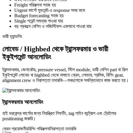
Freight পরিকল্পনা সহজ হয়
Urgent কার্গো মুভমেন্ট-এ response সময় কমে
Budget forecasting সহজ হয়
Single পয়েন্ট সমন্বয় পাওয়া যায়
বড় প্রকল্পে মেশিন ও লজিস্টিকস একসাথে পাওয়া যায়
ভারী হ্যান্ডলিং
লোবেড / Highbed থেকে ট্রান্সফরমার ও ভারী
ইকুইপমেন্ট আনলোডিং
ট্রান্সফরমার, জেনারেটর, pressure vessel, স্টিল module, ভারী মেশিন part বা শিল্প
ইকুইপমেন্ট লোবেড বা highbed থেকে নামাতে ক্রেন, লোডার, শ্রমিক, রিগিং gear,
alignment crew ও নিরাপত্তা তদারকি—সবগুলোকে সমন্বিতভাবে কাজ করতে হয়।
ট্রান্সফরমার আনলোডিং
হাই ভরকেন্দ্র কার্গোর জন্য নিয়ন্ত্রিত লিফটিং, tag লাইন কন্ট্রোল এবং ট্রেইলার
positioning জরুরি।
ক্রেন প্রয়োজনীয়
রিগিং পরিকল্পনা
নিরাপত্তা তদারকি