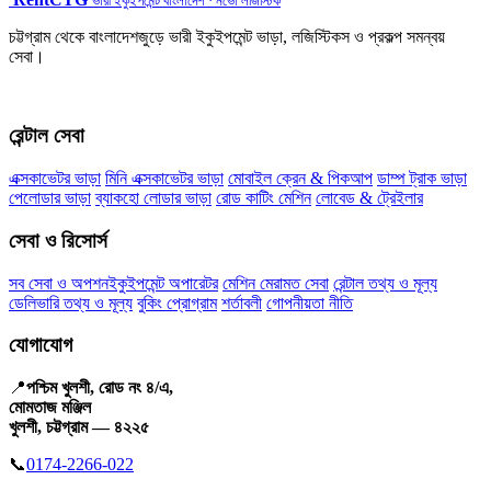
ভারী ইকুইপমেন্ট বাংলাদেশ · নভো লজিস্টিক
চট্টগ্রাম থেকে বাংলাদেশজুড়ে ভারী ইকুইপমেন্ট ভাড়া, লজিস্টিকস ও প্রকল্প সমন্বয়
সেবা।
রেন্টাল সেবা
এক্সকাভেটর ভাড়া
মিনি এক্সকাভেটর ভাড়া
মোবাইল ক্রেন & পিকআপ
ডাম্প ট্রাক ভাড়া
পেলোডার ভাড়া
ব্যাকহো লোডার ভাড়া
রোড কাটিং মেশিন
লোবেড & ট্রেইলার
সেবা ও রিসোর্স
সব সেবা ও অপশন
ইকুইপমেন্ট অপারেটর
মেশিন মেরামত সেবা
রেন্টাল তথ্য ও মূল্য
ডেলিভারি তথ্য ও মূল্য
বুকিং প্রোগ্রাম
শর্তাবলী
গোপনীয়তা নীতি
যোগাযোগ
📍
পশ্চিম খুলশী, রোড নং ৪/এ,
মোমতাজ মঞ্জিল
খুলশী, চট্টগ্রাম — ৪২২৫
📞
0174-2266-022