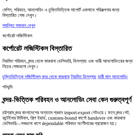
মেশিন, পরিবহন, আনলোডিং ও চুক্তিভিত্তিক সাপোর্ট একসাথে পরিকল্পনার জন্য
বিস্তারিত পেজ দেখুন।
সমন্বিত সমাধান দেখুন
কর্পোরেট লজিস্টিকস
কর্পোরেট লজিস্টিকস বিস্তারিত
নিয়মিত পরিবহন, বন্দর থেকে কারখানা ডেলিভারি, ডিসপ্যাচ এবং ভারী আনলোডিংয়ের জন্য
নিচের পেজগুলো দেখুন।
চুক্তিভিত্তিক লজিস্টিকস
বন্দর থেকে কারখানা
নিয়মিত ডিসপ্যাচ
ভারী মাল আনলোডিং
পটভূমি
বন্দর-ভিত্তিক পরিবহন ও আনলোডিং সেবা কেন গুরুত্বপূর্ণ
চট্টগ্রাম বন্দর বাংলাদেশের অন্যতম প্রধান import-export গেটওয়ে। ফলে বন্দর গেট,
কন্টেইনার টার্মিনাল, শিল্প ইয়ার্ড, customs-bound কার্গো handover এবং কারখানা
ডেলিভারি—সবগুলো ধাপে dependable পরিবহন অংশীদারের প্রয়োজন হয়।