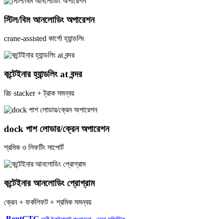
স্টিল/বিম আনলোডিং অপারেশন
crane-assisted কার্গো হ্যান্ডলিং
কন্টেইনার হ্যান্ডলিং at বন্দর
রিচ stacker + ট্রাক সমন্বয়
dock পাশ লোডার/ক্রেন অপারেশন
শ্রমিক ও লিফটিং সাপোর্ট
কন্টেইনার আনলোডিং প্রোগ্রাম
ক্রেন + ফর্কলিফট + শ্রমিক সমন্বয়
RentCTG