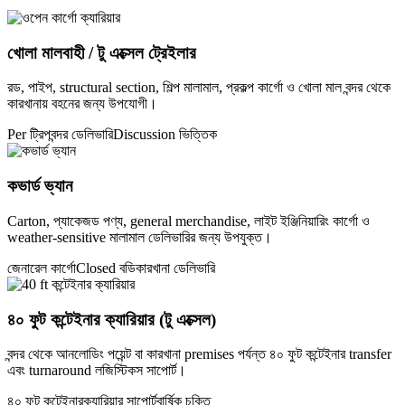
খোলা মালবাহী / টু এক্সেল ট্রেইলার
রড, পাইপ, structural section, শিল্প মালামাল, প্রকল্প কার্গো ও খোলা মাল বন্দর থেকে
কারখানায় বহনের জন্য উপযোগী।
Per ট্রিপ
বন্দর ডেলিভারি
Discussion ভিত্তিক
কভার্ড ভ্যান
Carton, প্যাকেজড পণ্য, general merchandise, লাইট ইঞ্জিনিয়ারিং কার্গো ও
weather-sensitive মালামাল ডেলিভারির জন্য উপযুক্ত।
জেনারেল কার্গো
Closed বডি
কারখানা ডেলিভারি
৪০ ফুট কন্টেইনার ক্যারিয়ার (টু এক্সেল)
বন্দর থেকে আনলোডিং পয়েন্ট বা কারখানা premises পর্যন্ত ৪০ ফুট কন্টেইনার transfer
এবং turnaround লজিস্টিকস সাপোর্ট।
৪০ ফুট কন্টেইনার
ক্যারিয়ার সাপোর্ট
বার্ষিক চুক্তি