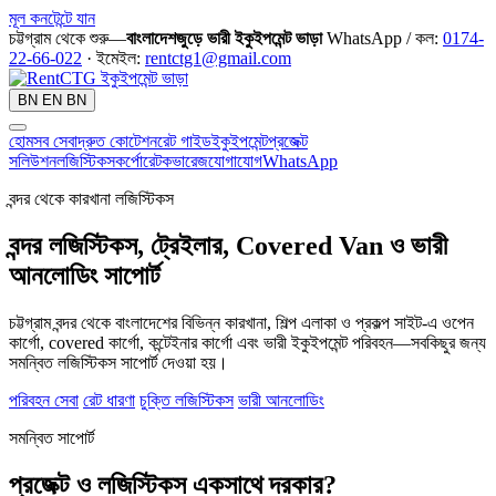
মূল কনটেন্টে যান
চট্টগ্রাম থেকে শুরু—
বাংলাদেশজুড়ে ভারী ইকুইপমেন্ট ভাড়া
WhatsApp / কল:
0174-
22-66-022
· ইমেইল:
rentctg1@gmail.com
BN
EN
BN
হোম
সব সেবা
দ্রুত কোটেশন
রেট গাইড
ইকুইপমেন্ট
প্রজেক্ট
সলিউশন
লজিস্টিকস
কর্পোরেট
কভারেজ
যোগাযোগ
WhatsApp
বন্দর থেকে কারখানা লজিস্টিকস
বন্দর লজিস্টিকস, ট্রেইলার, Covered Van ও ভারী
আনলোডিং সাপোর্ট
চট্টগ্রাম বন্দর থেকে বাংলাদেশের বিভিন্ন কারখানা, শিল্প এলাকা ও প্রকল্প সাইট-এ ওপেন
কার্গো, covered কার্গো, কন্টেইনার কার্গো এবং ভারী ইকুইপমেন্ট পরিবহন—সবকিছুর জন্য
সমন্বিত লজিস্টিকস সাপোর্ট দেওয়া হয়।
পরিবহন সেবা
রেট ধারণা
চুক্তি লজিস্টিকস
ভারী আনলোডিং
সমন্বিত সাপোর্ট
প্রজেক্ট ও লজিস্টিকস একসাথে দরকার?