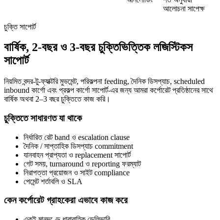
আলোচনা সাপেক্ষ
চুক্তি সাপোর্ট
বার্ষিক, 2-বছর ও 3-বছর চুক্তিভিত্তিক লজিস্টিকস
সাপোর্ট
নিয়মিত বন্দর-টু-ফ্যাক্টরি মুভমেন্ট, পরিকল্পনা feeding, দৈনিক ডিসপ্যাচ, scheduled
inbound কার্গো এবং প্রকল্প কার্গো সাপোর্ট-এর জন্য আমরা কর্পোরেট প্রতিষ্ঠানের সাথে
বার্ষিক অথবা 2–3 বছর চুক্তিতে কাজ করি।
চুক্তিতে সাধারণত যা থাকে
নির্ধারিত রেট band ও escalation clause
দৈনিক / সাপ্তাহিক ডিসপ্যাচ commitment
যানবাহন প্রাপ্যতা ও replacement সাপোর্ট
গেট সময়, turnaround ও reporting ফরম্যাট
নিরাপত্তা প্রয়োজন ও সাইট compliance
পেমেন্ট শর্তাবলি ও SLA
কেন কর্পোরেট গ্রাহকেরা এভাবে কাজ করে
একই মানদণ্ডে ধারাবাহিক ডেলিভারি