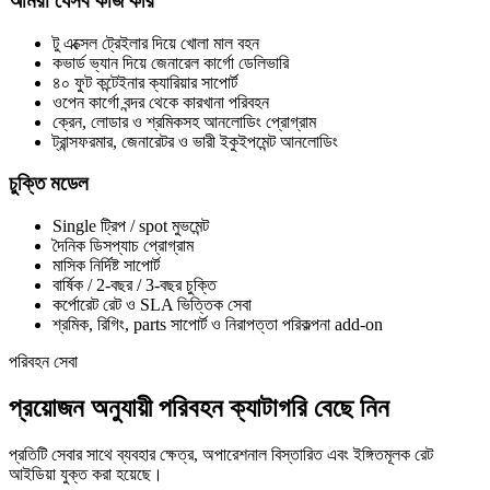
আমরা যেসব কাজ করি
টু এক্সেল ট্রেইলার দিয়ে খোলা মাল বহন
কভার্ড ভ্যান দিয়ে জেনারেল কার্গো ডেলিভারি
৪০ ফুট কন্টেইনার ক্যারিয়ার সাপোর্ট
ওপেন কার্গো বন্দর থেকে কারখানা পরিবহন
ক্রেন, লোডার ও শ্রমিকসহ আনলোডিং প্রোগ্রাম
ট্রান্সফরমার, জেনারেটর ও ভারী ইকুইপমেন্ট আনলোডিং
চুক্তি মডেল
Single ট্রিপ / spot মুভমেন্ট
দৈনিক ডিসপ্যাচ প্রোগ্রাম
মাসিক নির্দিষ্ট সাপোর্ট
বার্ষিক / 2-বছর / 3-বছর চুক্তি
কর্পোরেট রেট ও SLA ভিত্তিক সেবা
শ্রমিক, রিগিং, parts সাপোর্ট ও নিরাপত্তা পরিকল্পনা add-on
পরিবহন সেবা
প্রয়োজন অনুযায়ী পরিবহন ক্যাটাগরি বেছে নিন
প্রতিটি সেবার সাথে ব্যবহার ক্ষেত্র, অপারেশনাল বিস্তারিত এবং ইঙ্গিতমূলক রেট
আইডিয়া যুক্ত করা হয়েছে।