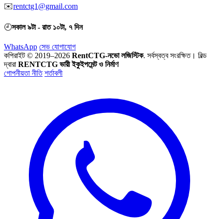
✉️
rentctg1@gmail.com
🕘
সকাল ৯টা - রাত ১০টা, ৭ দিন
WhatsApp
সেভ যোগাযোগ
কপিরাইট © 2019–2026
RentCTG-নভো লজিস্টিক
. সর্বস্বত্ব সংরক্ষিত।
বিল্ড
দ্বারা
RENTCTG ভারী ইকুইপমেন্ট ও নির্মাণ
গোপনীয়তা নীতি
শর্তাবলী