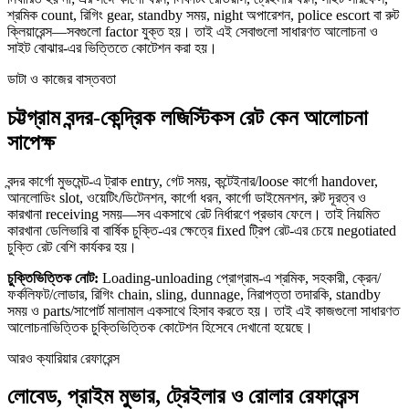
শ্রমিক count, রিগিং gear, standby সময়, night অপারেশন, police escort বা রুট
ক্লিয়ারেন্স—সবগুলো factor যুক্ত হয়। তাই এই সেবাগুলো সাধারণত আলোচনা ও
সাইট বোঝার-এর ভিত্তিতে কোটেশন করা হয়।
ডাটা ও কাজের বাস্তবতা
চট্টগ্রাম বন্দর-কেন্দ্রিক লজিস্টিকস রেট কেন আলোচনা
সাপেক্ষ
বন্দর কার্গো মুভমেন্ট-এ ট্রাক entry, গেট সময়, কন্টেইনার/loose কার্গো handover,
আনলোডিং slot, ওয়েটিং/ডিটেনশন, কার্গো ধরন, কার্গো ডাইমেনশন, রুট দূরত্ব ও
কারখানা receiving সময়—সব একসাথে রেট নির্ধারণে প্রভাব ফেলে। তাই নিয়মিত
কারখানা ডেলিভারি বা বার্ষিক চুক্তি-এর ক্ষেত্রে fixed ট্রিপ রেট-এর চেয়ে negotiated
চুক্তি রেট বেশি কার্যকর হয়।
চুক্তিভিত্তিক নোট:
Loading-unloading প্রোগ্রাম-এ শ্রমিক, সহকারী, ক্রেন/
ফর্কলিফট/লোডার, রিগিং chain, sling, dunnage, নিরাপত্তা তদারকি, standby
সময় ও parts/সাপোর্ট মালামাল একসাথে হিসাব করতে হয়। তাই এই কাজগুলো সাধারণত
আলোচনাভিত্তিক চুক্তিভিত্তিক কোটেশন হিসেবে দেখানো হয়েছে।
আরও ক্যারিয়ার রেফারেন্স
লোবেড, প্রাইম মুভার, ট্রেইলার ও রোলার রেফারেন্স