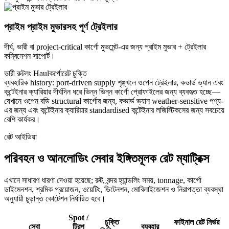
প্রাইম প্রাইম মুভারসহ পূর্ণ ট্রেইলার
দীর্ঘ, ভারী বা project-critical কার্গো মুভমেন্ট-এর জন্য প্রাইম মুভার + ট্রেইলার
কম্বিনেশন সাপোর্ট।
ভারী রুট
লং Haul
কর্পোরেট চুক্তি
ব্যবহারিক history: port-driven supply শৃঙ্খলে ওপেন ট্রেইলার, কভার্ড ভ্যান এবং
কন্টেইনার ক্যারিয়ার দীর্ঘদিন ধরে ভিন্ন ভিন্ন কার্গো প্রোফাইলের জন্য ব্যবহৃত হচ্ছে—
যেখানে ওপেন বডি structural কার্গোর জন্য, কভার্ড ভ্যান weather-sensitive পণ্য-
এর জন্য এবং কন্টেইনার ক্যারিয়ার standardised কন্টেইনার লজিস্টিকসের জন্য সবচেয়ে
বেশি কার্যকর।
রেট আইডিয়া
পরিবহন ও আনলোডিং সেবার ইঙ্গিতমূলক রেট ম্যাট্রিক্স
এখানে সাধারণ ধারণা দেওয়া হয়েছে; রুট, বন্দর হ্যান্ডলিং সময়, tonnage, কার্গো
ডাইমেনশন, শ্রমিক প্রয়োজন, ওয়েটিং, ডিটেনশন, মোবিলাইজেশন ও নিরাপত্তা ব্যবস্থা
অনুযায়ী চূড়ান্ত কোটেশন নির্ধারিত হবে।
Spot /
চুক্তি
ফাইনাল রেট নির্ভর
সেবা
ট্রিপ
ব্যবহার