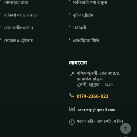
পেলোডার ভাড়া
ডেলিভারি তথ্য ও মূল্য
ব্যাকহো লোডার ভাড়া
বুকিং প্রোগ্রাম
রোড কাটিং মেশিন
শর্তাবলী
লোবেড & ট্রেইলার
গোপনীয়তা নীতি
যোগাযোগ
📍
পশ্চিম খুলশী, রোড নং ৪/এ,
মোমতাজ মঞ্জিল
খুলশী, চট্টগ্রাম — ৪২২৫
📞
0174-2266-022
✉️
rentctg1@gmail.com
🕘
সকাল ৯টা - রাত ১০টা, ৭ দিন