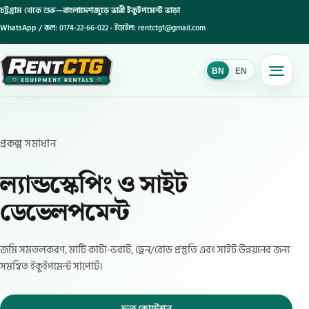
চট্টগ্রাম থেকে শুরু—
বাংলাদেশজুড়ে ভারী ইকুইপমেন্ট ভাড়া
WhatsApp / কল:
0174-22-66-022
· ইমেইল:
rentctg1@gmail.com
BN
EN
BN
প্রকল্প সমাধান
ল্যান্ডস্কেপিং ও সাইট
ডেভেলপমেন্ট
জমি সমতলকরণ, মাটি কাটা-ভরাট, ড্রেন/রোড প্রস্তুতি এবং সাইট উন্নয়নের জন্য
সমন্বিত ইকুইপমেন্ট সাপোর্ট।