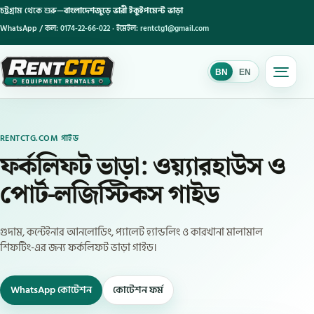
চট্টগ্রাম থেকে শুরু—
বাংলাদেশজুড়ে ভারী ইকুইপমেন্ট ভাড়া
WhatsApp / কল:
0174-22-66-022
· ইমেইল:
rentctg1@gmail.com
BN
EN
BN
RENTCTG.COM গাইড
ফর্কলিফট ভাড়া: ওয়্যারহাউস ও
পোর্ট-লজিস্টিকস গাইড
গুদাম, কন্টেইনার আনলোডিং, প্যালেট হ্যান্ডলিং ও কারখানা মালামাল
শিফটিং-এর জন্য ফর্কলিফট ভাড়া গাইড।
WhatsApp কোটেশন
কোটেশন ফর্ম