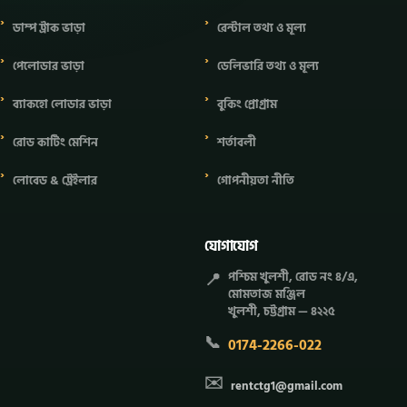
ডাম্প ট্রাক ভাড়া
রেন্টাল তথ্য ও মূল্য
পেলোডার ভাড়া
ডেলিভারি তথ্য ও মূল্য
ব্যাকহো লোডার ভাড়া
বুকিং প্রোগ্রাম
রোড কাটিং মেশিন
শর্তাবলী
লোবেড & ট্রেইলার
গোপনীয়তা নীতি
যোগাযোগ
📍
পশ্চিম খুলশী, রোড নং ৪/এ,
মোমতাজ মঞ্জিল
খুলশী, চট্টগ্রাম — ৪২২৫
📞
0174-2266-022
✉️
rentctg1@gmail.com