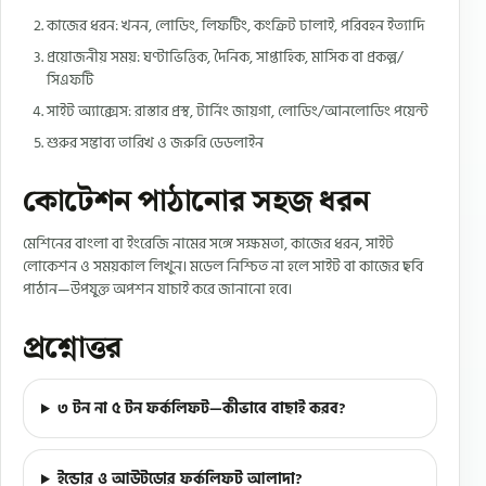
কাজের ধরন: খনন, লোডিং, লিফটিং, কংক্রিট ঢালাই, পরিবহন ইত্যাদি
প্রয়োজনীয় সময়: ঘণ্টাভিত্তিক, দৈনিক, সাপ্তাহিক, মাসিক বা প্রকল্প/
সিএফটি
সাইট অ্যাক্সেস: রাস্তার প্রস্থ, টার্নিং জায়গা, লোডিং/আনলোডিং পয়েন্ট
শুরুর সম্ভাব্য তারিখ ও জরুরি ডেডলাইন
কোটেশন পাঠানোর সহজ ধরন
মেশিনের বাংলা বা ইংরেজি নামের সঙ্গে সক্ষমতা, কাজের ধরন, সাইট
লোকেশন ও সময়কাল লিখুন। মডেল নিশ্চিত না হলে সাইট বা কাজের ছবি
পাঠান—উপযুক্ত অপশন যাচাই করে জানানো হবে।
প্রশ্নোত্তর
৩ টন না ৫ টন ফর্কলিফট—কীভাবে বাছাই করব?
ইন্ডোর ও আউটডোর ফর্কলিফট আলাদা?