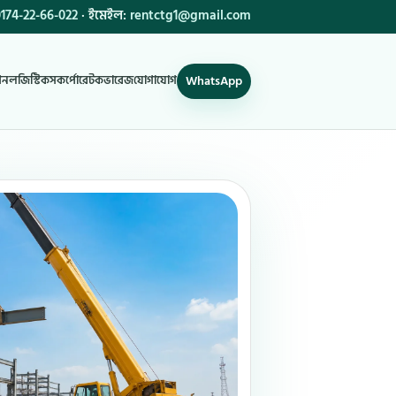
174-22-66-022
· ইমেইল:
rentctg1@gmail.com
WhatsApp
শন
লজিস্টিকস
কর্পোরেট
কভারেজ
যোগাযোগ