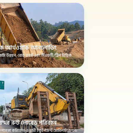
্রাক আর্থওয়ার্ক আনলোডিং
জমি উন্নয়ন, রোড ভরাট এবং সিএফটি/ট্রিপ ভিত্তিক
াম বন্দর রুট লোবেড পরিবহন
ন্দর/পতেঙ্গা করিডোর-এ ভারী ইকুইপমেন্ট মোবিলাইজেশন।