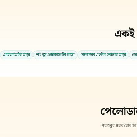
একই 
এক্সকাভেটর ভাড়া
লং বুম এক্সকাভেটর ভাড়া
পেলোডার / হুইল লোডার ভাড়া
ডো
পেলোডার,
প্রকল্পের ধরন বোঝার