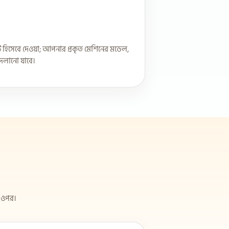
ট হিসেবে দেওয়া; আপনার প্রকৃত মেশিনের মডেল,
বদলানো যাবে।
র ওপর।