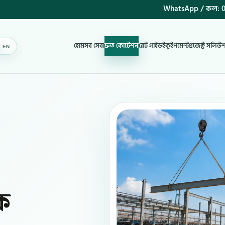
WhatsApp / কল:
0
হোম
সব সেবা
দ্রুত কোটেশন
রেট গাইড
ইকুইপমেন্ট
প্রজেক্ট সলিউ
EN
BN
ক