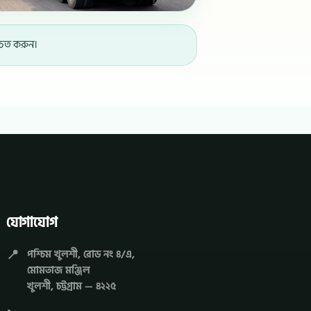
্চিত করুন।
যোগাযোগ
📍
পশ্চিম খুলশী, রোড নং ৪/এ,
মোমতাজ মঞ্জিল
খুলশী, চট্টগ্রাম — ৪২২৫