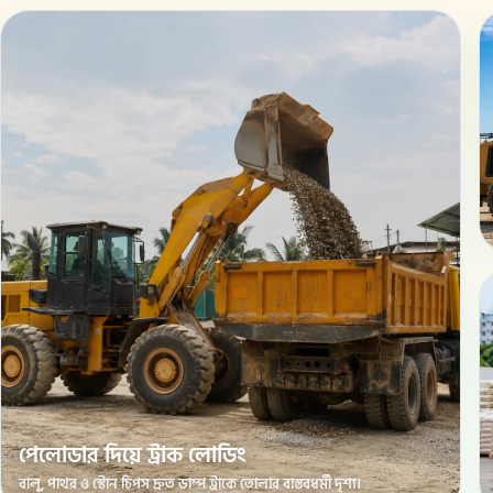
পেলোডার দিয়ে ট্রাক লোডিং
বালু, পাথর ও স্টোন চিপস দ্রুত ডাম্প ট্রাকে তোলার বাস্তবধর্মী দৃশ্য।