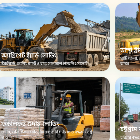
ডাম্প ট
অ্যাগ্রিগেট ইয়ার্ড লোডিং
মাটি ফেলা, 
স্টকইয়ার্ড, ক্রাশিং প্ল্যান্ট ও বাল্ক মালামাল হ্যান্ডলিং সাপোর্ট।
কাজ।
ফর্কলিফট গুদাম লোডিং
চট্টগ্র
গুদাম, লজিস্টিকস ইয়ার্ড, সিমেন্ট ব্যাগ প্যালেট ও বন্দরসংলগ্ন
হ্যান্ডলিং।
চট্টগ্রাম ব