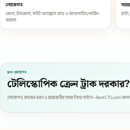
লোকেশন
সময়
জেলা, উপজেলা, সাইট অ্যাক্সেস রোড ও আনলোডিং/পার্কিং
ঘণ্টা
জায়গা
দ্রুত কোটেশন
টেলিস্কোপিক ক্রেন ট্রাক দরকার?
লোকেশন, কাজের ধরন ও প্রয়োজনীয় সময় লিখে পাঠান—RentCTG.com আপনা