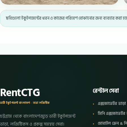
ছবিগুলো ইকুইপমেন্টের ধরন ও কাজের পরিবেশ বোঝানোর জন্য ব্যবহার করা হয়েছে।
RentCTG
রেন্টাল সেবা
এক্সকাভেটর ভাড়া
ভারী ইকুইপমেন্ট বাংলাদেশ · নভো লজিস্টিক
মিনি এক্সকাভেটর 
চট্টগ্রাম থেকে বাংলাদেশজুড়ে ভারী ইকুইপমেন্ট
মোবাইল ক্রেন &
ভাড়া, লজিস্টিকস ও প্রকল্প সমন্বয় সেবা।