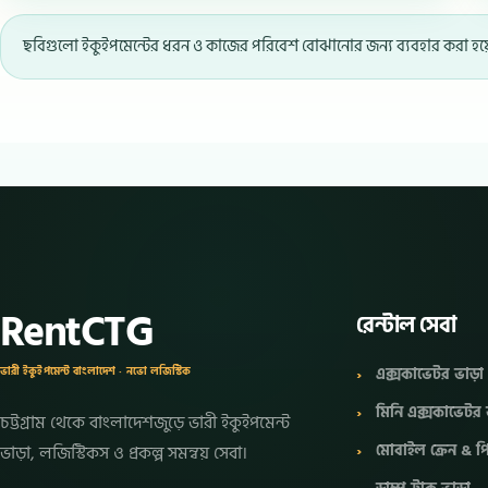
ছবিগুলো ইকুইপমেন্টের ধরন ও কাজের পরিবেশ বোঝানোর জন্য ব্যবহার করা হয়েছে।
RentCTG
রেন্টাল সেবা
এক্সকাভেটর ভাড়া
ভারী ইকুইপমেন্ট বাংলাদেশ · নভো লজিস্টিক
মিনি এক্সকাভেটর 
চট্টগ্রাম থেকে বাংলাদেশজুড়ে ভারী ইকুইপমেন্ট
মোবাইল ক্রেন &
ভাড়া, লজিস্টিকস ও প্রকল্প সমন্বয় সেবা।