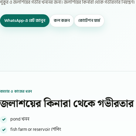
পুকুর ও জলাশয়ের গভীর খননের জন্য। জলাশয়ের কিনারা থেকে গভীরতার নিয়ন্ত্রণ।
WhatsApp-এ রেট জানুন
কল করুন
কোটেশন ফর্ম
ব্যবহার ও কাজের ধরন
জলাশয়ের কিনারা থেকে গভীরতার নি
pond খনন
fish farm or reservoir শেপিং