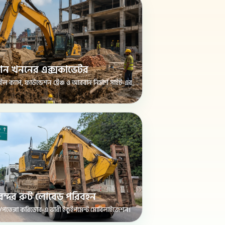
েশন খননের এক্সকাভেটর
ইল ক্যাপ, ফাউন্ডেশন ট্রেঞ্চ ও আরবান নির্মাণ সাইট-এর
াম বন্দর রুট লোবেড পরিবহন
ন্দর/পতেঙ্গা করিডোর-এ ভারী ইকুইপমেন্ট মোবিলাইজেশন।