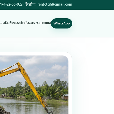
174-22-66-022
· ইমেইল:
rentctg1@gmail.com
WhatsApp
শন
লজিস্টিকস
কর্পোরেট
কভারেজ
যোগাযোগ