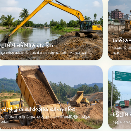
ফাউন্ড
গ্রামীণ নদীপাড়ে লং রিচ
বেজমেন্ট, পা
দূর থেকে কাদা/পলি তোলা ও এমব্যাঙ্কমেন্ট-পাশ কাজের জন্য।
জন্য।
ডাম্প ট্রাক আর্থওয়ার্ক আনলোডিং
চট্টগ্র
মাটি ফেলা, জমি উন্নয়ন, রোড ভরাট এবং সিএফটি/ট্রিপ ভিত্তিক
কাজ।
চট্টগ্রাম ব