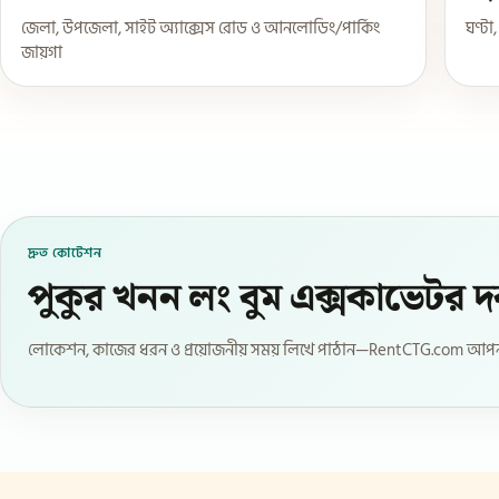
জেলা, উপজেলা, সাইট অ্যাক্সেস রোড ও আনলোডিং/পার্কিং
ঘণ্টা
জায়গা
দ্রুত কোটেশন
পুকুর খনন লং বুম এক্সকাভেটর 
লোকেশন, কাজের ধরন ও প্রয়োজনীয় সময় লিখে পাঠান—RentCTG.com আপনা