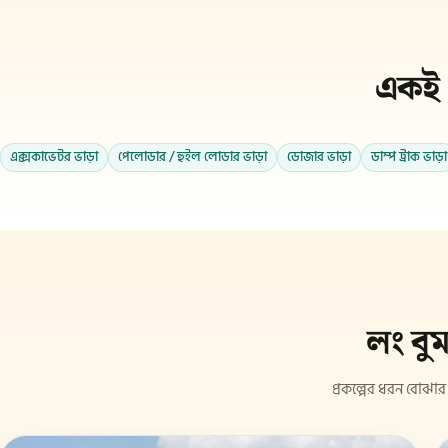
একই 
এক্সকাভেটর ভাড়া
পেলোডার / হুইল লোডার ভাড়া
ডোজার ভাড়া
ডাম্প ট্রাক ভাড়া
লং বু
প্রকল্পের ধরন বোঝার