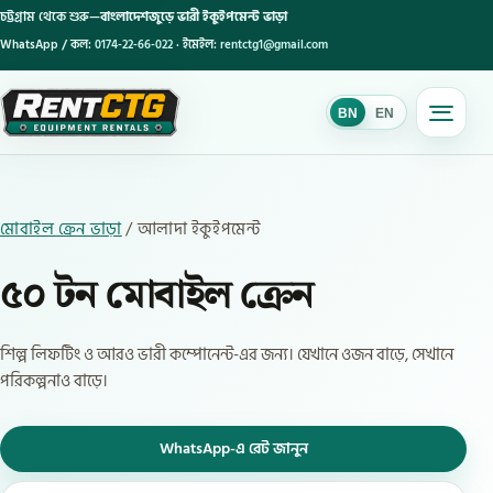
চট্টগ্রাম থেকে শুরু—
বাংলাদেশজুড়ে ভারী ইকুইপমেন্ট ভাড়া
WhatsApp / কল:
0174-22-66-022
· ইমেইল:
rentctg1@gmail.com
BN
EN
BN
মোবাইল ক্রেন ভাড়া
/ আলাদা ইকুইপমেন্ট
৫০ টন মোবাইল ক্রেন
শিল্প লিফটিং ও আরও ভারী কম্পোনেন্ট-এর জন্য। যেখানে ওজন বাড়ে, সেখানে
পরিকল্পনাও বাড়ে।
WhatsApp-এ রেট জানুন