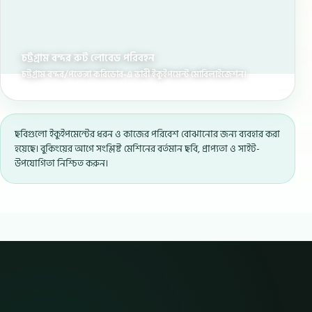
চট্টগ্রাম বন্দর রুট লোবেড পরিবহন
চট্টগ্রাম বন্দর/পতেঙ্গা করিডোর-এ ভারী ইকুইপমেন্ট মোবিলাইজেশন।
ছবিগুলো ইকুইপমেন্টের ধরন ও কাজের পরিবেশ বোঝানোর জন্য ব্যবহার করা
হয়েছে। বুকিংয়ের আগে সংশ্লিষ্ট মেশিনের বর্তমান ছবি, প্রাপ্যতা ও সাইট-
উপযোগিতা নিশ্চিত করুন।