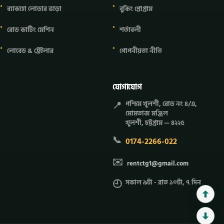
ব্যাকহো লোডার ভাড়া
বুকিং প্রোগ্রাম
রোড কাটিং মেশিন
শর্তাবলী
লোবেড & ট্রেইলার
গোপনীয়তা নীতি
যোগাযোগ
📍
পশ্চিম খুলশী, রোড নং ৪/এ,
মোমতাজ মঞ্জিল
খুলশী, চট্টগ্রাম — ৪২২৫
📞
0174-2266-022
✉️
rentctg1@gmail.com
🕘
সকাল ৯টা - রাত ১০টা, ৭ দিন