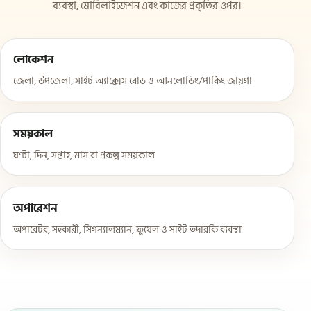
ব্যবস্থা, মোবিলাইজেশন এবং কাজের প্রকৃতির ওপর।
লোকেশন
জেলা, উপজেলা, সাইট অ্যাক্সেস রোড ও আনলোডিং/পার্কিং জায়গা
সময়কাল
ঘণ্টা, দিন, সপ্তাহ, মাস বা প্রকল্প সময়কাল
অপারেশন
অপারেটর, সহকারী, সিগন্যালম্যান, ফুয়েল ও সাইট তদারকি ব্যবস্থা