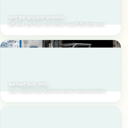
ডাম্প ট্রাক আর্থওয়ার্ক আনলোডিং
মাটি ফেলা, জমি উন্নয়ন, রোড ভরাট এবং সিএফটি/ট্রিপ ভিত্তিক কাজ।
ফর্কলিফট গুদাম লোডিং
গুদাম, লজিস্টিকস ইয়ার্ড, সিমেন্ট ব্যাগ প্যালেট ও বন্দরসংলগ্ন হ্যান্ডলিং।