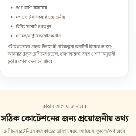
50T শ্রেণি রেফারেন্স
লোড চার্ট পরিকল্পনা প্রয়োজনীয়
রিগিং সাপোর্ট গুরুত্বপূর্ণ
দৈনিক/সাপ্তাহিক/মাসিক টার্ম
এই তথ্যগুলো গ্রাহক-উপযোগী পরিকল্পনা কনটেন্ট হিসেবে দেওয়া;
আপনার প্রকৃত মেশিনের মডেল, ধারণক্ষমতা, বছর ও শর্ত অনুযায়ী
চূড়ান্ত স্পেক বদলানো যাবে।
ভাড়ার আগে যা জানাবেন
সঠিক কোটেশনের জন্য প্রয়োজনীয় তথ্য
মেশিনের রেট নির্ভর করে কাজের জায়গা, সময়, অ্যাক্সেস, ফুয়েল/অপারেটর