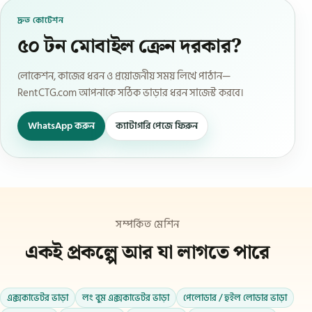
দ্রুত কোটেশন
৫০ টন মোবাইল ক্রেন দরকার?
লোকেশন, কাজের ধরন ও প্রয়োজনীয় সময় লিখে পাঠান—
RentCTG.com আপনাকে সঠিক ভাড়ার ধরন সাজেস্ট করবে।
WhatsApp করুন
ক্যাটাগরি পেজে ফিরুন
সম্পর্কিত মেশিন
একই প্রকল্পে আর যা লাগতে পারে
এক্সকাভেটর ভাড়া
লং বুম এক্সকাভেটর ভাড়া
পেলোডার / হুইল লোডার ভাড়া