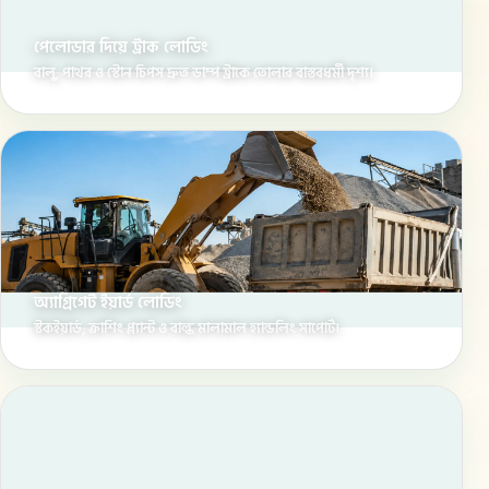
পেলোডার দিয়ে ট্রাক লোডিং
বালু, পাথর ও স্টোন চিপস দ্রুত ডাম্প ট্রাকে তোলার বাস্তবধর্মী দৃশ্য।
অ্যাগ্রিগেট ইয়ার্ড লোডিং
স্টকইয়ার্ড, ক্রাশিং প্ল্যান্ট ও বাল্ক মালামাল হ্যান্ডলিং সাপোর্ট।