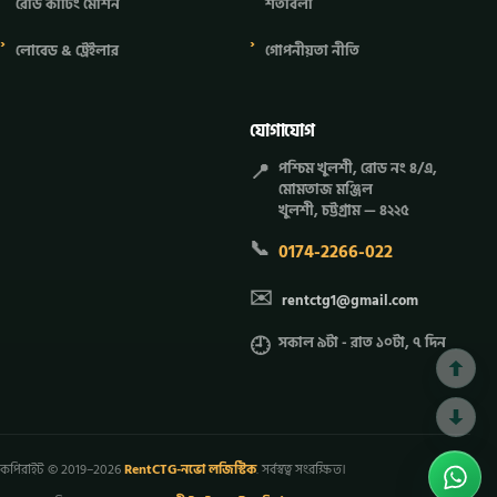
রোড কাটিং মেশিন
শর্তাবলী
লোবেড & ট্রেইলার
গোপনীয়তা নীতি
যোগাযোগ
📍
পশ্চিম খুলশী, রোড নং ৪/এ,
মোমতাজ মঞ্জিল
খুলশী, চট্টগ্রাম — ৪২২৫
📞
0174-2266-022
✉️
rentctg1@gmail.com
🕘
সকাল ৯টা - রাত ১০টা, ৭ দিন
কপিরাইট © 2019–2026
RentCTG-নভো লজিস্টিক
. সর্বস্বত্ব সংরক্ষিত।