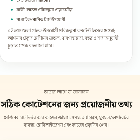
ব্লেড width matters
সাইট লেভেল পরিকল্পনা প্রয়োজনীয়
সাপ্তাহিক/মাসিক টার্ম উপযোগী
এই তথ্যগুলো গ্রাহক-উপযোগী পরিকল্পনা কনটেন্ট হিসেবে দেওয়া;
আপনার প্রকৃত মেশিনের মডেল, ধারণক্ষমতা, বছর ও শর্ত অনুযায়ী
চূড়ান্ত স্পেক বদলানো যাবে।
ভাড়ার আগে যা জানাবেন
সঠিক কোটেশনের জন্য প্রয়োজনীয় তথ্য
মেশিনের রেট নির্ভর করে কাজের জায়গা, সময়, অ্যাক্সেস, ফুয়েল/অপারেটর
ব্যবস্থা, মোবিলাইজেশন এবং কাজের প্রকৃতির ওপর।