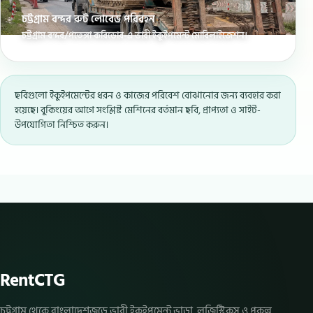
চট্টগ্রাম বন্দর রুট লোবেড পরিবহন
চট্টগ্রাম বন্দর/পতেঙ্গা করিডোর-এ ভারী ইকুইপমেন্ট মোবিলাইজেশন।
ছবিগুলো ইকুইপমেন্টের ধরন ও কাজের পরিবেশ বোঝানোর জন্য ব্যবহার করা
হয়েছে। বুকিংয়ের আগে সংশ্লিষ্ট মেশিনের বর্তমান ছবি, প্রাপ্যতা ও সাইট-
উপযোগিতা নিশ্চিত করুন।
RentCTG
চট্টগ্রাম থেকে বাংলাদেশজুড়ে ভারী ইকুইপমেন্ট ভাড়া, লজিস্টিকস ও প্রকল্প