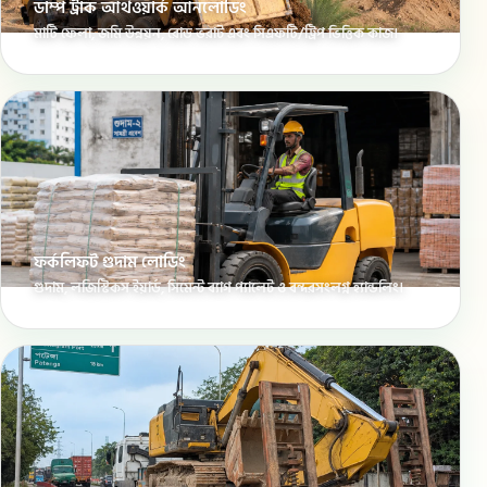
ডাম্প ট্রাক আর্থওয়ার্ক আনলোডিং
মাটি ফেলা, জমি উন্নয়ন, রোড ভরাট এবং সিএফটি/ট্রিপ ভিত্তিক কাজ।
ফর্কলিফট গুদাম লোডিং
গুদাম, লজিস্টিকস ইয়ার্ড, সিমেন্ট ব্যাগ প্যালেট ও বন্দরসংলগ্ন হ্যান্ডলিং।