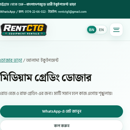
চট্টগ্রাম থেকে শুরু—
বাংলাদেশজুড়ে ভারী ইকুইপমেন্ট ভাড়া
WhatsApp / কল:
0174-22-66-022
· ইমেইল:
rentctg1@gmail.com
BN
EN
BN
ডোজার ভাড়া
/ আলাদা ইকুইপমেন্ট
মিডিয়াম গ্রেডিং ডোজার
রোড বেজ ও রাফ গ্রেডিং-এর জন্য। মাটি সমান হলে কাজ এগোয় শৃঙ্খলায়।
WhatsApp-এ রেট জানুন
কল করুন