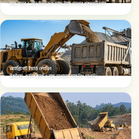
বালু, পাথর ও স্টোন চিপস দ্রুত ডাম্প ট্রাকে তোলার বাস্তবধর্মী দৃশ্য।
অ্যাগ্রিগেট ইয়ার্ড লোডিং
স্টকইয়ার্ড, ক্রাশিং প্ল্যান্ট ও বাল্ক মালামাল হ্যান্ডলিং সাপোর্ট।