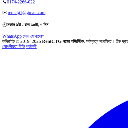
📞
0174-2266-022
✉️
rentctg1@gmail.com
🕘
সকাল ৯টা - রাত ১০টা, ৭ দিন
WhatsApp
সেভ যোগাযোগ
কপিরাইট © 2019–2026
RentCTG-নভো লজিস্টিক
. সর্বস্বত্ব সংরক্ষিত।
বিল্ড দ্বা
গোপনীয়তা নীতি
শর্তাবলী