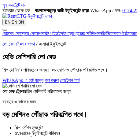
মূল কনটেন্টে যান
চট্টগ্রাম থেকে শুরু—
বাংলাদেশজুড়ে ভারী ইকুইপমেন্ট ভাড়া
WhatsApp / কল:
0174-2
BN
EN
BN
হোম
সব সেবা
দ্রুত কোটেশন
রেট গাইড
ইকুইপমেন্ট
প্রজেক্ট সলিউশন
লজিস্টিকস
কর্পোরেট
কভার
লো বেড ট্রেলার ভাড়া
/ আলাদা ইকুইপমেন্ট
হেভি মেশিনারি লো বেড
শিল্প মেশিনারি পরিবহনের জন্য। বড় মেশিনও পৌঁছাক পরিকল্পিত পথে।
WhatsApp-এ রেট জানুন
কল করুন
কোটেশন ফর্ম
লো বেড ট্রেলার
শিল্প মেশিনারি পরিবহনের জন্য
ব্যবহার ও কাজের ধরন
বড় মেশিনও পৌঁছাক পরিকল্পিত পথে।
শিল্প মেশিন মুভমেন্ট
oversize ইকুইপমেন্ট পরিবহন