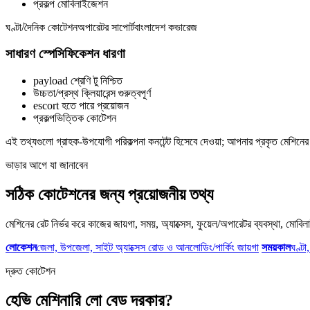
প্রকল্প মোবিলাইজেশন
ঘণ্টা/দৈনিক কোটেশন
অপারেটর সাপোর্ট
বাংলাদেশ কভারেজ
সাধারণ স্পেসিফিকেশন ধারণা
payload শ্রেণি টু নিশ্চিত
উচ্চতা/প্রস্থ ক্লিয়ারেন্স গুরুত্বপূর্ণ
escort হতে পারে প্রয়োজন
প্রকল্পভিত্তিক কোটেশন
এই তথ্যগুলো গ্রাহক-উপযোগী পরিকল্পনা কনটেন্ট হিসেবে দেওয়া; আপনার প্রকৃত মেশিনের 
ভাড়ার আগে যা জানাবেন
সঠিক কোটেশনের জন্য প্রয়োজনীয় তথ্য
মেশিনের রেট নির্ভর করে কাজের জায়গা, সময়, অ্যাক্সেস, ফুয়েল/অপারেটর ব্যবস্থা, মো
লোকেশন
জেলা, উপজেলা, সাইট অ্যাক্সেস রোড ও আনলোডিং/পার্কিং জায়গা
সময়কাল
ঘণ্টা
দ্রুত কোটেশন
হেভি মেশিনারি লো বেড দরকার?