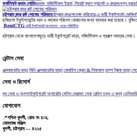
ফর্কলিফট গুদাম লোডিং
গুদাম, লজিস্টিকস ইয়ার্ড, সিমেন্ট ব্যাগ প্যালেট ও বন্দরসংলগ্ন হ্যান্
চট্টগ্রাম বন্দর রুট লোবেড পরিবহন
চট্টগ্রাম বন্দর/পতেঙ্গা করিডোর-এ ভারী ইকুইপমেন্ট মোব
ছবিগুলো ইকুইপমেন্টের ধরন ও কাজের পরিবেশ বোঝানোর জন্য ব্যবহার করা হয়েছে। বুকিংয়ে
RentCTG
ভারী ইকুইপমেন্ট বাংলাদেশ · নভো লজিস্টিক
চট্টগ্রাম থেকে বাংলাদেশজুড়ে ভারী ইকুইপমেন্ট ভাড়া, লজিস্টিকস ও প্রকল্প সমন্বয় সেবা।
রেন্টাল সেবা
এক্সকাভেটর ভাড়া
মিনি এক্সকাভেটর ভাড়া
মোবাইল ক্রেন & পিকআপ
ডাম্প ট্রাক ভাড়া
পে
সেবা ও রিসোর্স
সব সেবা ও অপশন
ইকুইপমেন্ট অপারেটর
মেশিন মেরামত সেবা
রেন্টাল তথ্য ও মূল্য
ডেলিভারি
যোগাযোগ
📍
পশ্চিম খুলশী, রোড নং ৪/এ,
মোমতাজ মঞ্জিল
খুলশী, চট্টগ্রাম — ৪২২৫