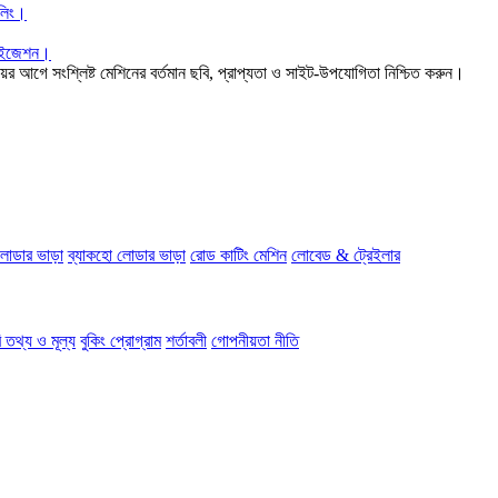
ডলিং।
িলাইজেশন।
র আগে সংশ্লিষ্ট মেশিনের বর্তমান ছবি, প্রাপ্যতা ও সাইট-উপযোগিতা নিশ্চিত করুন।
লোডার ভাড়া
ব্যাকহো লোডার ভাড়া
রোড কাটিং মেশিন
লোবেড & ট্রেইলার
 তথ্য ও মূল্য
বুকিং প্রোগ্রাম
শর্তাবলী
গোপনীয়তা নীতি