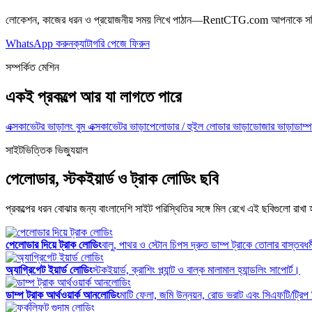
লোকেশন, কাজের ধরন ও প্রয়োজনীয় সময় লিখে পাঠান—RentCTG.com আপনাকে সঠি
WhatsApp করুন
ক্যাটাগরি পেজে ফিরুন
সম্পর্কিত মেশিন
একই প্রকল্পে আর যা লাগতে পারে
এক্সকাভেটর ভাড়া
লং বুম এক্সকাভেটর ভাড়া
পেলোডার / হুইল লোডার ভাড়া
ডোজার ভাড়া
ডাম্প
সাইটভিত্তিক ভিজ্যুয়াল
পেলোডার, স্টকইয়ার্ড ও ট্রাক লোডিং ছবি
প্রকল্পের ধরন বোঝার জন্য বাংলাদেশি সাইট পরিস্থিতির সঙ্গে মিল রেখে এই ছবিগুলো রাখ
পেলোডার দিয়ে ট্রাক লোডিং
বালু, পাথর ও স্টোন চিপস দ্রুত ডাম্প ট্রাকে তোলার বাস্তবধর্
অ্যাগ্রিগেট ইয়ার্ড লোডিং
স্টকইয়ার্ড, ক্রাশিং প্ল্যান্ট ও বাল্ক মালামাল হ্যান্ডলিং সাপোর্ট।
ডাম্প ট্রাক আর্থওয়ার্ক আনলোডিং
মাটি ফেলা, জমি উন্নয়ন, রোড ভরাট এবং সিএফটি/ট্রি