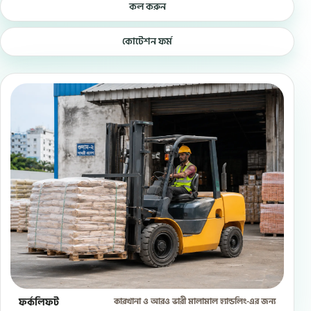
কল করুন
কোটেশন ফর্ম
ফর্কলিফট
কারখানা ও আরও ভারী মালামাল হ্যান্ডলিং-এর জন্য