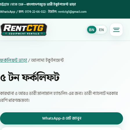
চট্টগ্রাম থেকে শুরু—
বাংলাদেশজুড়ে ভারী ইকুইপমেন্ট ভাড়া
WhatsApp / কল:
0174-22-66-022
· ইমেইল:
rentctg1@gmail.com
BN
EN
BN
ফর্কলিফট ভাড়া
/ আলাদা ইকুইপমেন্ট
৫ টন ফর্কলিফট
কারখানা ও আরও ভারী মালামাল হ্যান্ডলিং-এর জন্য। ভারী প্যালেটে দরকার
বেশি ধারণক্ষমতা।
WhatsApp-এ রেট জানুন