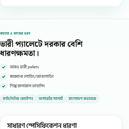
ব্যবহার ও কাজের ধরন
ভারী প্যালেটে দরকার বেশি
ধারণক্ষমতা।
আরও ভারী pallets
কারখানা লোডিং/আনলোডিং
শিল্প মালামাল হ্যান্ডলিং
ঘণ্টা/দৈনিক কোটেশন
অপারেটর সাপোর্ট
বাংলাদেশ কভারেজ
সাধারণ স্পেসিফিকেশন ধারণা