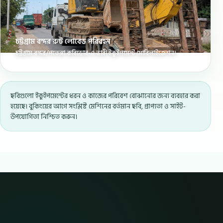
চট্টগ্রাম বন্দর রুট লোবেড পরিবহন
চট্টগ্রাম বন্দর/পতেঙ্গা করিডোর-এ ভারী ইকুইপমেন্ট মোবিলাইজেশন।
ছবিগুলো ইকুইপমেন্টের ধরন ও কাজের পরিবেশ বোঝানোর জন্য ব্যবহার করা
হয়েছে। বুকিংয়ের আগে সংশ্লিষ্ট মেশিনের বর্তমান ছবি, প্রাপ্যতা ও সাইট-
উপযোগিতা নিশ্চিত করুন।