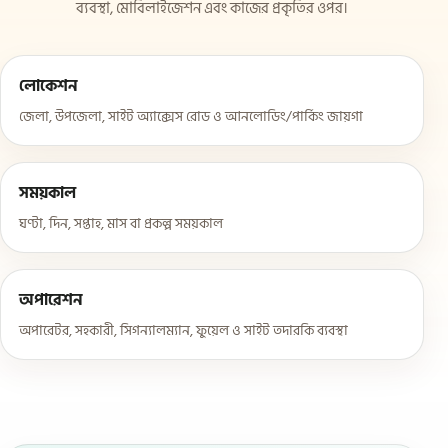
ব্যবস্থা, মোবিলাইজেশন এবং কাজের প্রকৃতির ওপর।
লোকেশন
জেলা, উপজেলা, সাইট অ্যাক্সেস রোড ও আনলোডিং/পার্কিং জায়গা
সময়কাল
ঘণ্টা, দিন, সপ্তাহ, মাস বা প্রকল্প সময়কাল
অপারেশন
অপারেটর, সহকারী, সিগন্যালম্যান, ফুয়েল ও সাইট তদারকি ব্যবস্থা