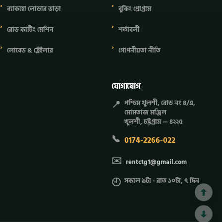
ব্যাকহো লোডার ভাড়া
বুকিং প্রোগ্রাম
রোড কাটিং মেশিন
শর্তাবলী
লোবেড & ট্রেইলার
গোপনীয়তা নীতি
যোগাযোগ
📍
পশ্চিম খুলশী, রোড নং ৪/এ,
মোমতাজ মঞ্জিল
খুলশী, চট্টগ্রাম — ৪২২৫
📞
0174-2266-022
✉️
rentctg1@gmail.com
🕘
সকাল ৯টা - রাত ১০টা, ৭ দিন