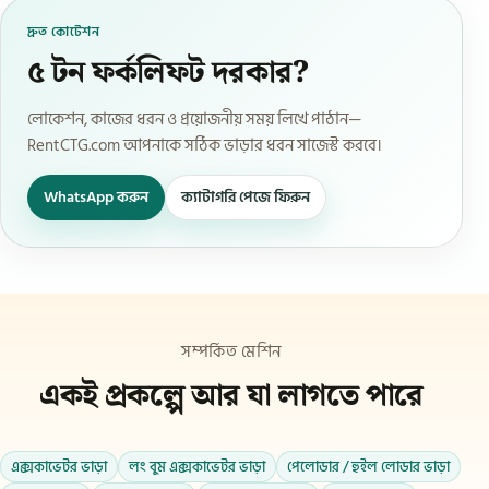
দ্রুত কোটেশন
৫ টন ফর্কলিফট দরকার?
লোকেশন, কাজের ধরন ও প্রয়োজনীয় সময় লিখে পাঠান—
RentCTG.com আপনাকে সঠিক ভাড়ার ধরন সাজেস্ট করবে।
WhatsApp করুন
ক্যাটাগরি পেজে ফিরুন
সম্পর্কিত মেশিন
একই প্রকল্পে আর যা লাগতে পারে
এক্সকাভেটর ভাড়া
লং বুম এক্সকাভেটর ভাড়া
পেলোডার / হুইল লোডার ভাড়া