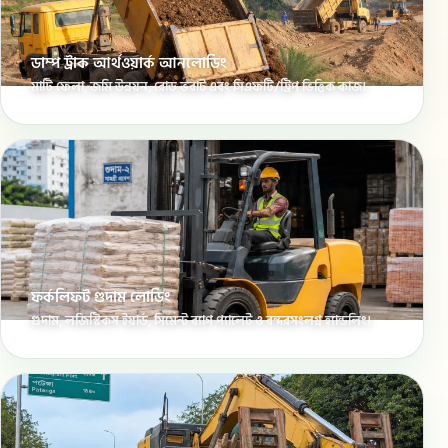
ডাম্প ট্রাক আর্থওয়ার্ক আনলোডিং
মাটি ফেলা, জমি উন্নয়ন, রোড ভরাট এবং সিএফটি/ট্রিপ ভিত্তিক কাজ।
ফর্কলিফট গুদাম লোডিং
গুদাম, লজিস্টিকস ইয়ার্ড, সিমেন্ট ব্যাগ প্যালেট ও বন্দরসংলগ্ন হ্যান্ডলিং।