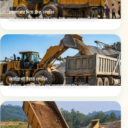
পেলোডার দিয়ে ট্রাক লোডিং
বালু, পাথর ও স্টোন চিপস দ্রুত ডাম্প ট্রাকে তোলার বাস্তবধর্মী দৃশ্য।
অ্যাগ্রিগেট ইয়ার্ড লোডিং
স্টকইয়ার্ড, ক্রাশিং প্ল্যান্ট ও বাল্ক মালামাল হ্যান্ডলিং সাপোর্ট।