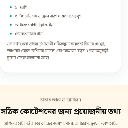
5T শ্রেণি
টার্নিং রেডিয়াস ও ফ্লোর ধারণক্ষমতা গুরুত্বপূর্ণ
অপারেটর skill প্রয়োজনীয়
দৈনিক/মাসিক টার্ম
এই তথ্যগুলো গ্রাহক-উপযোগী পরিকল্পনা কনটেন্ট হিসেবে দেওয়া;
আপনার প্রকৃত মেশিনের মডেল, ধারণক্ষমতা, বছর ও শর্ত অনুযায়ী
চূড়ান্ত স্পেক বদলানো যাবে।
ভাড়ার আগে যা জানাবেন
সঠিক কোটেশনের জন্য প্রয়োজনীয় তথ্য
মেশিনের রেট নির্ভর করে কাজের জায়গা, সময়, অ্যাক্সেস, ফুয়েল/অপারেটর