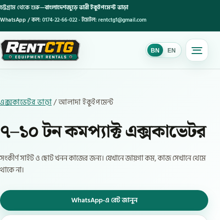
চট্টগ্রাম থেকে শুরু—
বাংলাদেশজুড়ে ভারী ইকুইপমেন্ট ভাড়া
WhatsApp / কল:
0174-22-66-022
· ইমেইল:
rentctg1@gmail.com
BN
EN
BN
এক্সকাভেটর ভাড়া
/ আলাদা ইকুইপমেন্ট
৭–১০ টন কমপ্যাক্ট এক্সকাভেটর
সংকীর্ণ সাইট ও ছোট খনন কাজের জন্য। যেখানে জায়গা কম, কাজ সেখানে থেমে
থাকে না।
WhatsApp-এ রেট জানুন