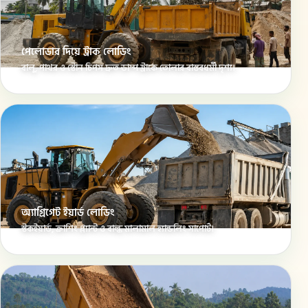
পেলোডার দিয়ে ট্রাক লোডিং
বালু, পাথর ও স্টোন চিপস দ্রুত ডাম্প ট্রাকে তোলার বাস্তবধর্মী দৃশ্য।
অ্যাগ্রিগেট ইয়ার্ড লোডিং
স্টকইয়ার্ড, ক্রাশিং প্ল্যান্ট ও বাল্ক মালামাল হ্যান্ডলিং সাপোর্ট।