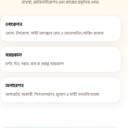
ব্যবস্থা, মোবিলাইজেশন এবং কাজের প্রকৃতির ওপর।
লোকেশন
জেলা, উপজেলা, সাইট অ্যাক্সেস রোড ও আনলোডিং/পার্কিং জায়গা
সময়কাল
ঘণ্টা, দিন, সপ্তাহ, মাস বা প্রকল্প সময়কাল
অপারেশন
অপারেটর, সহকারী, সিগন্যালম্যান, ফুয়েল ও সাইট তদারকি ব্যবস্থা