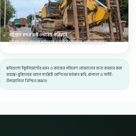
চট্টগ্রাম বন্দর রুট লোবেড পরিবহন
চট্টগ্রাম বন্দর/পতেঙ্গা করিডোর-এ ভারী ইকুইপমেন্ট মোবিলাইজেশন।
ছবিগুলো ইকুইপমেন্টের ধরন ও কাজের পরিবেশ বোঝানোর জন্য ব্যবহার করা
হয়েছে। বুকিংয়ের আগে সংশ্লিষ্ট মেশিনের বর্তমান ছবি, প্রাপ্যতা ও সাইট-
উপযোগিতা নিশ্চিত করুন।