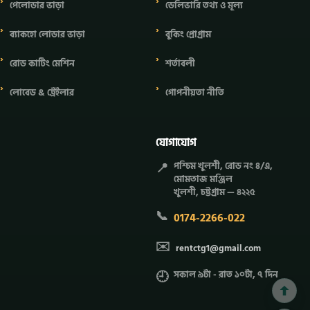
পেলোডার ভাড়া
ডেলিভারি তথ্য ও মূল্য
ব্যাকহো লোডার ভাড়া
বুকিং প্রোগ্রাম
রোড কাটিং মেশিন
শর্তাবলী
লোবেড & ট্রেইলার
গোপনীয়তা নীতি
যোগাযোগ
📍
পশ্চিম খুলশী, রোড নং ৪/এ,
মোমতাজ মঞ্জিল
খুলশী, চট্টগ্রাম — ৪২২৫
📞
0174-2266-022
✉️
rentctg1@gmail.com
🕘
সকাল ৯টা - রাত ১০টা, ৭ দিন