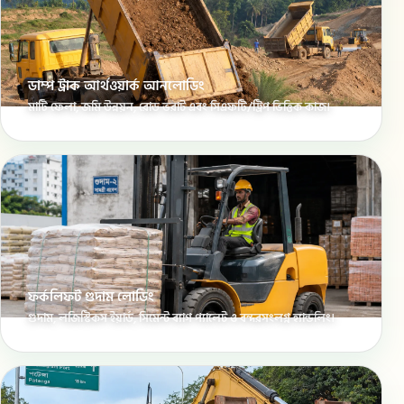
ডাম্প ট্রাক আর্থওয়ার্ক আনলোডিং
মাটি ফেলা, জমি উন্নয়ন, রোড ভরাট এবং সিএফটি/ট্রিপ ভিত্তিক কাজ।
ফর্কলিফট গুদাম লোডিং
গুদাম, লজিস্টিকস ইয়ার্ড, সিমেন্ট ব্যাগ প্যালেট ও বন্দরসংলগ্ন হ্যান্ডলিং।