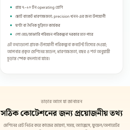
প্রায় ৭–১০ টন operating শ্রেণি
ছোট বাকেট ধারণক্ষমতা; precision খনন-এর জন্য উপযোগী
ঘণ্টা বা দৈনিক চুক্তিতে কার্যকর
লো বেড/মাঝারি পরিবহন পরিকল্পনা দরকার হতে পারে
এই তথ্যগুলো গ্রাহক-উপযোগী পরিকল্পনা কনটেন্ট হিসেবে দেওয়া;
আপনার প্রকৃত মেশিনের মডেল, ধারণক্ষমতা, বছর ও শর্ত অনুযায়ী
চূড়ান্ত স্পেক বদলানো যাবে।
ভাড়ার আগে যা জানাবেন
সঠিক কোটেশনের জন্য প্রয়োজনীয় তথ্য
মেশিনের রেট নির্ভর করে কাজের জায়গা, সময়, অ্যাক্সেস, ফুয়েল/অপারেটর