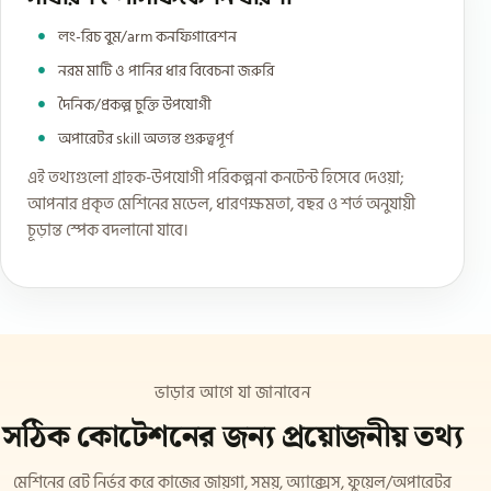
লং-রিচ বুম/arm কনফিগারেশন
নরম মাটি ও পানির ধার বিবেচনা জরুরি
দৈনিক/প্রকল্প চুক্তি উপযোগী
অপারেটর skill অত্যন্ত গুরুত্বপূর্ণ
এই তথ্যগুলো গ্রাহক-উপযোগী পরিকল্পনা কনটেন্ট হিসেবে দেওয়া;
আপনার প্রকৃত মেশিনের মডেল, ধারণক্ষমতা, বছর ও শর্ত অনুযায়ী
চূড়ান্ত স্পেক বদলানো যাবে।
ভাড়ার আগে যা জানাবেন
সঠিক কোটেশনের জন্য প্রয়োজনীয় তথ্য
মেশিনের রেট নির্ভর করে কাজের জায়গা, সময়, অ্যাক্সেস, ফুয়েল/অপারেটর