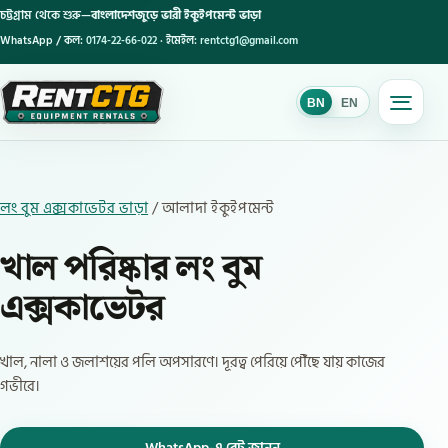
চট্টগ্রাম থেকে শুরু—
বাংলাদেশজুড়ে ভারী ইকুইপমেন্ট ভাড়া
WhatsApp / কল:
0174-22-66-022
· ইমেইল:
rentctg1@gmail.com
BN
EN
BN
লং বুম এক্সকাভেটর ভাড়া
/ আলাদা ইকুইপমেন্ট
খাল পরিষ্কার লং বুম
এক্সকাভেটর
খাল, নালা ও জলাশয়ের পলি অপসারণে। দূরত্ব পেরিয়ে পৌঁছে যায় কাজের
গভীরে।