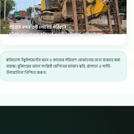
চট্টগ্রাম বন্দর রুট লোবেড পরিবহন
চট্টগ্রাম বন্দর/পতেঙ্গা করিডোর-এ ভারী ইকুইপমেন্ট মোবিলাইজেশন।
ছবিগুলো ইকুইপমেন্টের ধরন ও কাজের পরিবেশ বোঝানোর জন্য ব্যবহার করা
হয়েছে। বুকিংয়ের আগে সংশ্লিষ্ট মেশিনের বর্তমান ছবি, প্রাপ্যতা ও সাইট-
উপযোগিতা নিশ্চিত করুন।