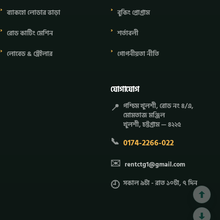
ব্যাকহো লোডার ভাড়া
বুকিং প্রোগ্রাম
রোড কাটিং মেশিন
শর্তাবলী
লোবেড & ট্রেইলার
গোপনীয়তা নীতি
যোগাযোগ
📍
পশ্চিম খুলশী, রোড নং ৪/এ,
মোমতাজ মঞ্জিল
খুলশী, চট্টগ্রাম — ৪২২৫
📞
0174-2266-022
✉️
rentctg1@gmail.com
🕘
সকাল ৯টা - রাত ১০টা, ৭ দিন