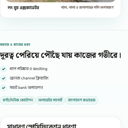
লং বুম এক্সকাভেটর
খাল, নালা ও জলাশয়ের পলি অপসারণে
ব্যবহার ও কাজের ধরন
দূরত্ব পেরিয়ে পৌঁছে যায় কাজের গভীরে।
খাল পরিষ্কার ও desilting
ড্রেনেজ channel ক্লিয়ারিং
সফট bank অপারেশন
ঘণ্টা/দৈনিক কোটেশন
অপারেটর সাপোর্ট
বাংলাদেশ কভারেজ
সাধারণ স্পেসিফিকেশন ধারণা