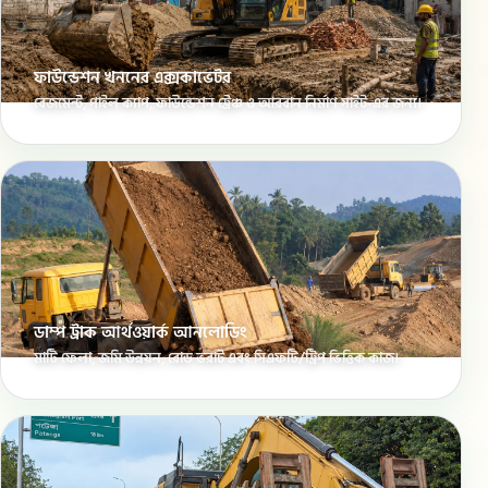
ফাউন্ডেশন খননের এক্সকাভেটর
বেজমেন্ট, পাইল ক্যাপ, ফাউন্ডেশন ট্রেঞ্চ ও আরবান নির্মাণ সাইট-এর জন্য।
ডাম্প ট্রাক আর্থওয়ার্ক আনলোডিং
মাটি ফেলা, জমি উন্নয়ন, রোড ভরাট এবং সিএফটি/ট্রিপ ভিত্তিক কাজ।