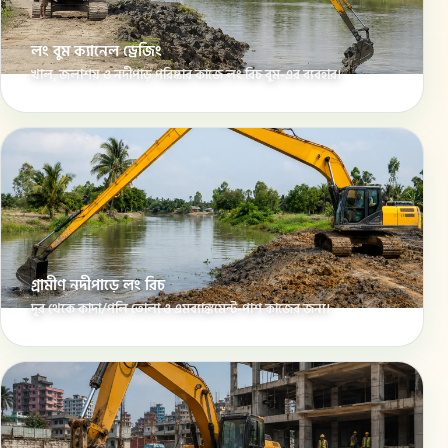
লং বুম ক্যানেল ড্রেজিং
খাল, জলাশয় ও নদীপাড় পরিষ্কার কাজে লং রিচ বুম-এর ব্যবহার।
গ্রামীণ নদীপাড়ে লং রিচ
দূর থেকে কাদা/পলি তোলা ও এমব্যাঙ্কমেন্ট-পাশ কাজের জন্য।