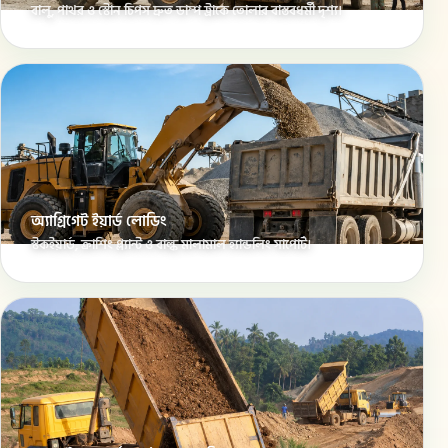
বালু, পাথর ও স্টোন চিপস দ্রুত ডাম্প ট্রাকে তোলার বাস্তবধর্মী দৃশ্য।
অ্যাগ্রিগেট ইয়ার্ড লোডিং
স্টকইয়ার্ড, ক্রাশিং প্ল্যান্ট ও বাল্ক মালামাল হ্যান্ডলিং সাপোর্ট।