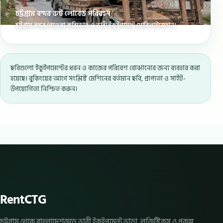
চট্টগ্রাম বন্দর রুট লোবেড পরিবহন
চট্টগ্রাম বন্দর/পতেঙ্গা করিডোর-এ ভারী ইকুইপমেন্ট মোবিলাইজেশন।
ছবিগুলো ইকুইপমেন্টের ধরন ও কাজের পরিবেশ বোঝানোর জন্য ব্যবহার করা
হয়েছে। বুকিংয়ের আগে সংশ্লিষ্ট মেশিনের বর্তমান ছবি, প্রাপ্যতা ও সাইট-
উপযোগিতা নিশ্চিত করুন।
RentCTG
চট্টগ্রাম থেকে বাংলাদেশজুড়ে ভারী ইকুইপমেন্ট ভাড়া, লজিস্টিকস ও প্রকল্প