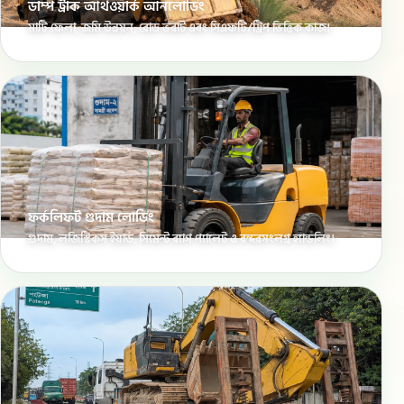
ডাম্প ট্রাক আর্থওয়ার্ক আনলোডিং
মাটি ফেলা, জমি উন্নয়ন, রোড ভরাট এবং সিএফটি/ট্রিপ ভিত্তিক কাজ।
ফর্কলিফট গুদাম লোডিং
গুদাম, লজিস্টিকস ইয়ার্ড, সিমেন্ট ব্যাগ প্যালেট ও বন্দরসংলগ্ন হ্যান্ডলিং।