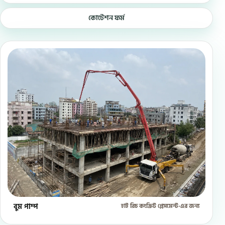
কোটেশন ফর্ম
বুম পাম্প
হাই রিচ কংক্রিট প্লেসমেন্ট-এর জন্য