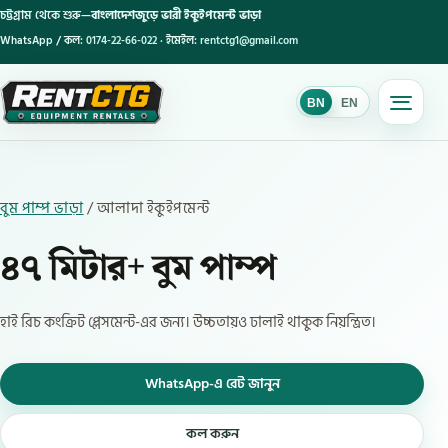
চট্টগ্রাম থেকে শুরু—
বাংলাদেশজুড়ে ভারী ইকুইপমেন্ট ভাড়া
WhatsApp / কল:
0174-22-66-022
· ইমেইল:
rentctg1@gmail.com
BN
EN
BN
বুম পাম্প ভাড়া
/ আলাদা ইকুইপমেন্ট
৪৭ মিটার+ বুম পাম্প
হাই রিচ কংক্রিট প্লেসমেন্ট-এর জন্য। উচ্চতায়ও ঢালাই থাকুক নিয়ন্ত্রিত।
WhatsApp-এ রেট জানুন
কল করুন