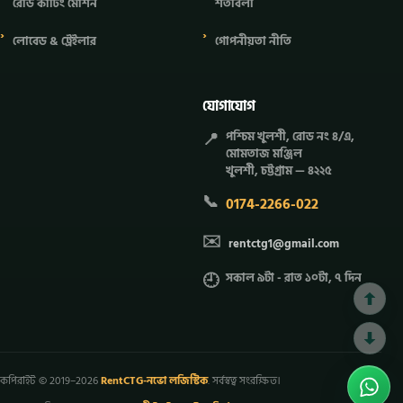
রোড কাটিং মেশিন
শর্তাবলী
লোবেড & ট্রেইলার
গোপনীয়তা নীতি
যোগাযোগ
📍
পশ্চিম খুলশী, রোড নং ৪/এ,
মোমতাজ মঞ্জিল
খুলশী, চট্টগ্রাম — ৪২২৫
📞
0174-2266-022
✉️
rentctg1@gmail.com
🕘
সকাল ৯টা - রাত ১০টা, ৭ দিন
কপিরাইট © 2019–2026
RentCTG-নভো লজিস্টিক
. সর্বস্বত্ব সংরক্ষিত।