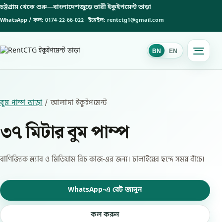
চট্টগ্রাম থেকে শুরু—
বাংলাদেশজুড়ে ভারী ইকুইপমেন্ট ভাড়া
WhatsApp / কল:
0174-22-66-022
· ইমেইল:
rentctg1@gmail.com
BN
EN
BN
বুম পাম্প ভাড়া
/ আলাদা ইকুইপমেন্ট
৩৭ মিটার বুম পাম্প
বাণিজ্যিক স্ল্যাব ও মিডিয়াম রিচ কাজ-এর জন্য। ঢালাইয়ের ছন্দে সময় বাঁচে।
WhatsApp-এ রেট জানুন
কল করুন