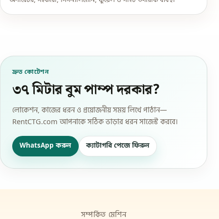
অপারেটর, সহকারী, সিগন্যালম্যান, ফুয়েল ও সাইট তদারকি ব্যবস্থা
দ্রুত কোটেশন
৩৭ মিটার বুম পাম্প দরকার?
লোকেশন, কাজের ধরন ও প্রয়োজনীয় সময় লিখে পাঠান—
RentCTG.com আপনাকে সঠিক ভাড়ার ধরন সাজেস্ট করবে।
WhatsApp করুন
ক্যাটাগরি পেজে ফিরুন
সম্পর্কিত মেশিন