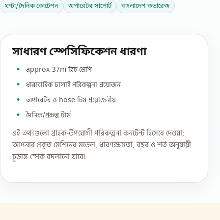
ঘণ্টা/দৈনিক কোটেশন
অপারেটর সাপোর্ট
বাংলাদেশ কভারেজ
সাধারণ স্পেসিফিকেশন ধারণা
approx 37m রিচ শ্রেণি
ধারাবাহিক ঢালাই পরিকল্পনা প্রয়োজন
অপারেটর ও hose টিম প্রয়োজনীয়
দৈনিক/প্রকল্প টার্ম
এই তথ্যগুলো গ্রাহক-উপযোগী পরিকল্পনা কনটেন্ট হিসেবে দেওয়া;
আপনার প্রকৃত মেশিনের মডেল, ধারণক্ষমতা, বছর ও শর্ত অনুযায়ী
চূড়ান্ত স্পেক বদলানো যাবে।