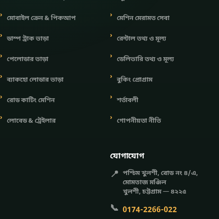
মোবাইল ক্রেন & পিকআপ
মেশিন মেরামত সেবা
ডাম্প ট্রাক ভাড়া
রেন্টাল তথ্য ও মূল্য
পেলোডার ভাড়া
ডেলিভারি তথ্য ও মূল্য
ব্যাকহো লোডার ভাড়া
বুকিং প্রোগ্রাম
রোড কাটিং মেশিন
শর্তাবলী
লোবেড & ট্রেইলার
গোপনীয়তা নীতি
যোগাযোগ
📍
পশ্চিম খুলশী, রোড নং ৪/এ,
মোমতাজ মঞ্জিল
খুলশী, চট্টগ্রাম — ৪২২৫
📞
0174-2266-022