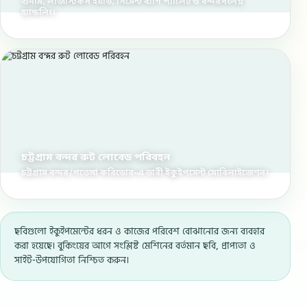
গুদাম, লজিস্টিকস ইয়ার্ড, সিমেন্ট ব্যাগ প্যালেট ও বন্দরসংলগ্ন
হ্যান্ডলিং।
চট্টগ্রাম বন্দর রুট লোবেড পরিবহন
চট্টগ্রাম বন্দর/পতেঙ্গা করিডোর-এ ভারী ইকুইপমেন্ট মোবিলাইজেশন।
ছবিগুলো ইকুইপমেন্টের ধরন ও কাজের পরিবেশ বোঝানোর জন্য ব্যবহার
করা হয়েছে। বুকিংয়ের আগে সংশ্লিষ্ট মেশিনের বর্তমান ছবি, প্রাপ্যতা ও
সাইট-উপযোগিতা নিশ্চিত করুন।