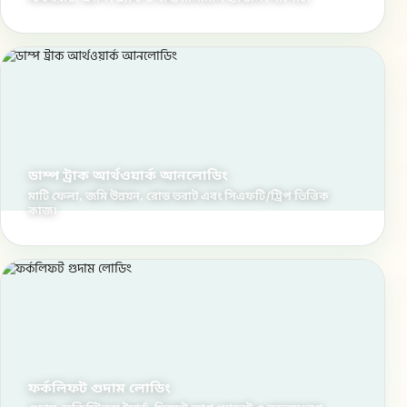
ডাম্প ট্রাক আর্থওয়ার্ক আনলোডিং
মাটি ফেলা, জমি উন্নয়ন, রোড ভরাট এবং সিএফটি/ট্রিপ ভিত্তিক
কাজ।
ফর্কলিফট গুদাম লোডিং