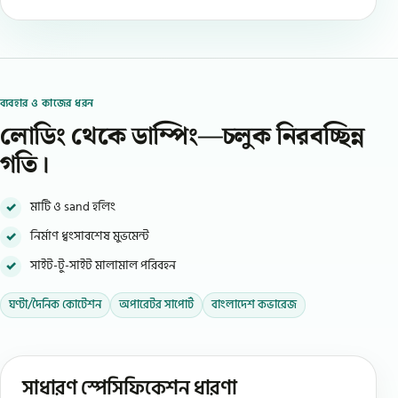
ব্যবহার ও কাজের ধরন
লোডিং থেকে ডাম্পিং—চলুক নিরবচ্ছিন্ন
গতি।
মাটি ও sand হলিং
নির্মাণ ধ্বংসাবশেষ মুভমেন্ট
সাইট-টু-সাইট মালামাল পরিবহন
ঘণ্টা/দৈনিক কোটেশন
অপারেটর সাপোর্ট
বাংলাদেশ কভারেজ
সাধারণ স্পেসিফিকেশন ধারণা