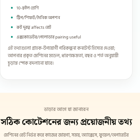
10-হুইল শ্রেণি
ট্রিপ/শিফট/দৈনিক অপশন
রুট দূরত্ব affects রেট
এক্সকাভেটর/পেলোডার pairing useful
এই তথ্যগুলো গ্রাহক-উপযোগী পরিকল্পনা কনটেন্ট হিসেবে দেওয়া;
আপনার প্রকৃত মেশিনের মডেল, ধারণক্ষমতা, বছর ও শর্ত অনুযায়ী
চূড়ান্ত স্পেক বদলানো যাবে।
ভাড়ার আগে যা জানাবেন
সঠিক কোটেশনের জন্য প্রয়োজনীয় তথ্য
মেশিনের রেট নির্ভর করে কাজের জায়গা, সময়, অ্যাক্সেস, ফুয়েল/অপারেটর