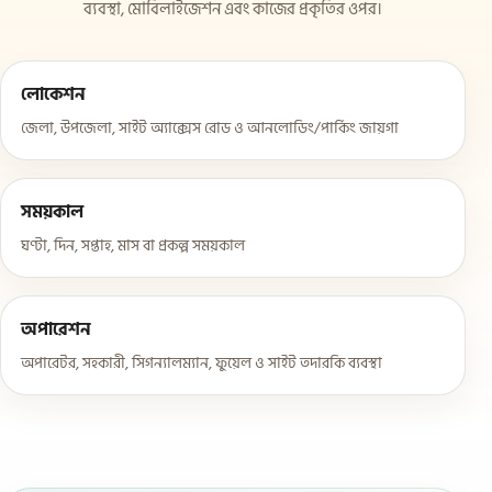
ব্যবস্থা, মোবিলাইজেশন এবং কাজের প্রকৃতির ওপর।
লোকেশন
জেলা, উপজেলা, সাইট অ্যাক্সেস রোড ও আনলোডিং/পার্কিং জায়গা
সময়কাল
ঘণ্টা, দিন, সপ্তাহ, মাস বা প্রকল্প সময়কাল
অপারেশন
অপারেটর, সহকারী, সিগন্যালম্যান, ফুয়েল ও সাইট তদারকি ব্যবস্থা