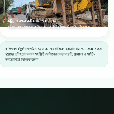
চট্টগ্রাম বন্দর রুট লোবেড পরিবহন
চট্টগ্রাম বন্দর/পতেঙ্গা করিডোর-এ ভারী ইকুইপমেন্ট মোবিলাইজেশন।
ছবিগুলো ইকুইপমেন্টের ধরন ও কাজের পরিবেশ বোঝানোর জন্য ব্যবহার করা
হয়েছে। বুকিংয়ের আগে সংশ্লিষ্ট মেশিনের বর্তমান ছবি, প্রাপ্যতা ও সাইট-
উপযোগিতা নিশ্চিত করুন।