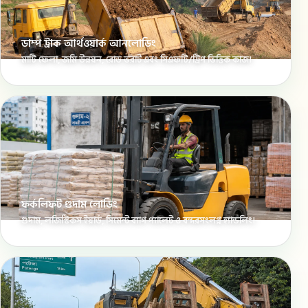
ডাম্প ট্রাক আর্থওয়ার্ক আনলোডিং
মাটি ফেলা, জমি উন্নয়ন, রোড ভরাট এবং সিএফটি/ট্রিপ ভিত্তিক কাজ।
ফর্কলিফট গুদাম লোডিং
গুদাম, লজিস্টিকস ইয়ার্ড, সিমেন্ট ব্যাগ প্যালেট ও বন্দরসংলগ্ন হ্যান্ডলিং।