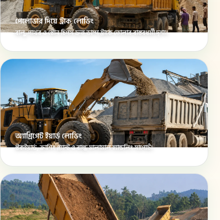
পেলোডার দিয়ে ট্রাক লোডিং
বালু, পাথর ও স্টোন চিপস দ্রুত ডাম্প ট্রাকে তোলার বাস্তবধর্মী দৃশ্য।
অ্যাগ্রিগেট ইয়ার্ড লোডিং
স্টকইয়ার্ড, ক্রাশিং প্ল্যান্ট ও বাল্ক মালামাল হ্যান্ডলিং সাপোর্ট।