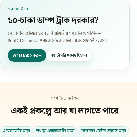
দ্রুত কোটেশন
১০-চাকা ডাম্প ট্রাক দরকার?
লোকেশন, কাজের ধরন ও প্রয়োজনীয় সময় লিখে পাঠান—
RentCTG.com আপনাকে সঠিক ভাড়ার ধরন সাজেস্ট করবে।
WhatsApp করুন
ক্যাটাগরি পেজে ফিরুন
সম্পর্কিত মেশিন
একই প্রকল্পে আর যা লাগতে পারে
এক্সকাভেটর ভাড়া
লং বুম এক্সকাভেটর ভাড়া
পেলোডার / হুইল লোডার ভাড়া