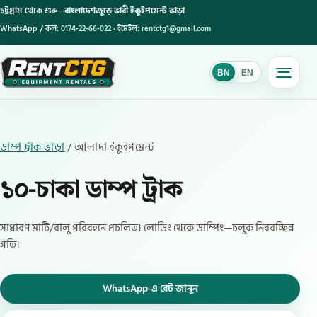
চট্টগ্রাম থেকে শুরু—
বাংলাদেশজুড়ে ভারী ইকুইপমেন্ট ভাড়া
WhatsApp / কল:
0174-22-66-022
· ইমেইল:
rentctg1@gmail.com
BN
EN
BN
ডাম্প ট্রাক ভাড়া
/ আলাদা ইকুইপমেন্ট
১০-চাকা ডাম্প ট্রাক
সাধারণ মাটি/বালু পরিবহনে প্রচলিত। লোডিং থেকে ডাম্পিং—চলুক নিরবচ্ছিন্ন
গতি।
WhatsApp-এ রেট জানুন