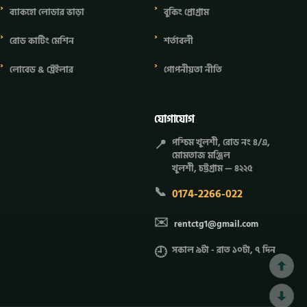
ব্যাকহো লোডার ভাড়া
বুকিং প্রোগ্রাম
রোড কাটিং মেশিন
শর্তাবলী
লোবেড & ট্রেইলার
গোপনীয়তা নীতি
যোগাযোগ
📍
পশ্চিম খুলশী, রোড নং ৪/এ,
মোমতাজ মঞ্জিল
খুলশী, চট্টগ্রাম — ৪২২৫
📞
0174-2266-022
✉️
rentctg1@gmail.com
🕘
সকাল ৯টা - রাত ১০টা, ৭ দিন