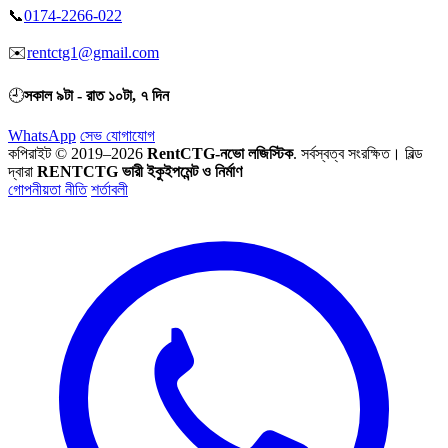
📞
0174-2266-022
✉️
rentctg1@gmail.com
🕘
সকাল ৯টা - রাত ১০টা, ৭ দিন
WhatsApp
সেভ যোগাযোগ
কপিরাইট © 2019–2026
RentCTG-নভো লজিস্টিক
. সর্বস্বত্ব সংরক্ষিত।
বিল্ড
দ্বারা
RENTCTG ভারী ইকুইপমেন্ট ও নির্মাণ
গোপনীয়তা নীতি
শর্তাবলী