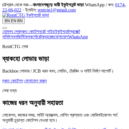
চট্টগ্রাম থেকে শুরু—
বাংলাদেশজুড়ে ভারী ইকুইপমেন্ট ভাড়া
WhatsApp / কল:
0174-
22-66-022
· ইমেইল:
rentctg1@gmail.com
BN
EN
BN
হোম
সব সেবা
দ্রুত কোটেশন
রেট গাইড
ইকুইপমেন্ট
প্রজেক্ট
সলিউশন
লজিস্টিকস
কর্পোরেট
কভারেজ
যোগাযোগ
WhatsApp
RentCTG সেবা
ব্যাকহো লোডার ভাড়া
Backhoe লোডার / JCB ধরন খনন, লোডিং, ট্রেঞ্চিং ও লাইট নির্মাণ সাপোর্ট।
দ্রুত কোটেশন
যোগাযোগ করুন
সেবা তথ্য
কাজের ধরন অনুযায়ী সহায়তা
লোকেশন, কাজের সময়, সাইট অ্যাক্সেস, মেশিন প্রাপ্যতা এবং মোবিলাইজেশন শর্ত
অনুযায়ী চূড়ান্ত কোটেশন দেওয়া হবে।