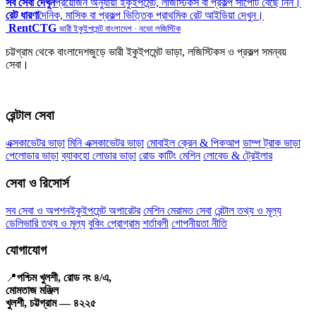
সব সেবা দেখুন
প্রয়োজন অনুযায়ী ইকুইপমেন্ট, লজিস্টিকস বা প্রকল্প সাপোর্ট বেছে নিন।
রেট ধারণা
দৈনিক, মাসিক বা প্রকল্প ভিত্তিক প্রাথমিক রেট আইডিয়া দেখুন।
RentCTG
ভারী ইকুইপমেন্ট বাংলাদেশ · নভো লজিস্টিক
চট্টগ্রাম থেকে বাংলাদেশজুড়ে ভারী ইকুইপমেন্ট ভাড়া, লজিস্টিকস ও প্রকল্প সমন্বয়
সেবা।
রেন্টাল সেবা
এক্সকাভেটর ভাড়া
মিনি এক্সকাভেটর ভাড়া
মোবাইল ক্রেন & পিকআপ
ডাম্প ট্রাক ভাড়া
পেলোডার ভাড়া
ব্যাকহো লোডার ভাড়া
রোড কাটিং মেশিন
লোবেড & ট্রেইলার
সেবা ও রিসোর্স
সব সেবা ও অপশন
ইকুইপমেন্ট অপারেটর
মেশিন মেরামত সেবা
রেন্টাল তথ্য ও মূল্য
ডেলিভারি তথ্য ও মূল্য
বুকিং প্রোগ্রাম
শর্তাবলী
গোপনীয়তা নীতি
যোগাযোগ
📍
পশ্চিম খুলশী, রোড নং ৪/এ,
মোমতাজ মঞ্জিল
খুলশী, চট্টগ্রাম — ৪২২৫