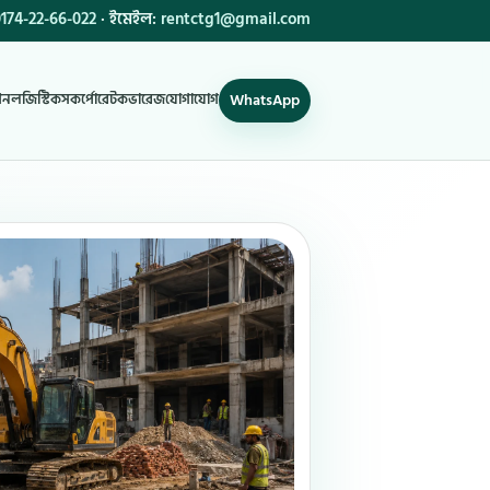
174-22-66-022
· ইমেইল:
rentctg1@gmail.com
WhatsApp
শন
লজিস্টিকস
কর্পোরেট
কভারেজ
যোগাযোগ