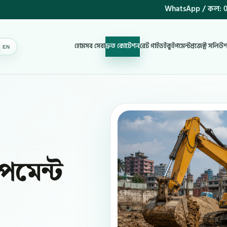
WhatsApp / কল:
0
হোম
সব সেবা
দ্রুত কোটেশন
রেট গাইড
ইকুইপমেন্ট
প্রজেক্ট সলিউ
EN
BN
পমেন্ট