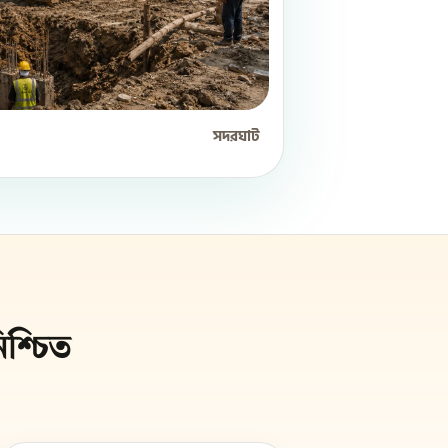
সদরঘাট
শ্চিত