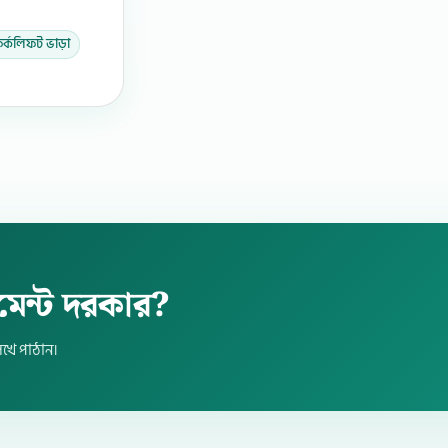
র্কলিফট ভাড়া
েন্ট দরকার?
খে পাঠান।