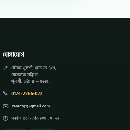
যোগাযোগ
📍
পশ্চিম খুলশী, রোড নং ৪/এ,
মোমতাজ মঞ্জিল
খুলশী, চট্টগ্রাম — ৪২২৫
📞
0174-2266-022
✉️
rentctg1@gmail.com
🕘
সকাল ৯টা - রাত ১০টা, ৭ দিন