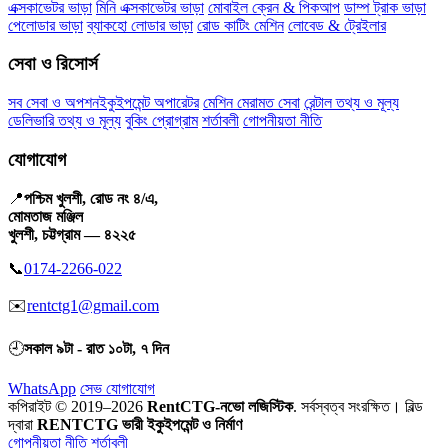
এক্সকাভেটর ভাড়া
মিনি এক্সকাভেটর ভাড়া
মোবাইল ক্রেন & পিকআপ
ডাম্প ট্রাক ভাড়া
পেলোডার ভাড়া
ব্যাকহো লোডার ভাড়া
রোড কাটিং মেশিন
লোবেড & ট্রেইলার
সেবা ও রিসোর্স
সব সেবা ও অপশন
ইকুইপমেন্ট অপারেটর
মেশিন মেরামত সেবা
রেন্টাল তথ্য ও মূল্য
ডেলিভারি তথ্য ও মূল্য
বুকিং প্রোগ্রাম
শর্তাবলী
গোপনীয়তা নীতি
যোগাযোগ
📍
পশ্চিম খুলশী, রোড নং ৪/এ,
মোমতাজ মঞ্জিল
খুলশী, চট্টগ্রাম — ৪২২৫
📞
0174-2266-022
✉️
rentctg1@gmail.com
🕘
সকাল ৯টা - রাত ১০টা, ৭ দিন
WhatsApp
সেভ যোগাযোগ
কপিরাইট © 2019–2026
RentCTG-নভো লজিস্টিক
. সর্বস্বত্ব সংরক্ষিত।
বিল্ড
দ্বারা
RENTCTG ভারী ইকুইপমেন্ট ও নির্মাণ
গোপনীয়তা নীতি
শর্তাবলী