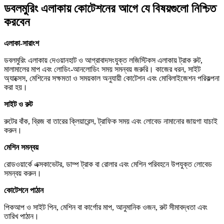
ডবলমুরিং এলাকায় কোটেশনের আগে যে বিষয়গুলো নিশ্চিত
করবেন
এলাকা-সারাংশ
ডবলমুরিং এলাকায় দেওয়ানহাট ও আগ্রাবাদসংযুক্ত লজিস্টিকস এলাকায় ট্রাক রুট,
মালামালের মাপ এবং লোডিং-আনলোডিং সময় সমন্বয় জরুরি। কাজের ধরন, সাইট
অ্যাক্সেস, মেশিনের সক্ষমতা ও সময়কাল অনুযায়ী কোটেশন এবং মোবিলাইজেশন পরিকল্পনা
করা হয়।
সাইট ও রুট
রুটের বাঁক, ব্রিজ বা তারের ক্লিয়ারেন্স, ট্রাফিক সময় এবং লোবেড নামানোর জায়গা যাচাই
করুন।
মেশিন সমন্বয়
রোডওয়ার্কে এক্সকাভেটর, ডাম্প ট্রাক বা রোলার এবং মেশিন পরিবহনে উপযুক্ত লোবেড
সমন্বয় করুন।
কোটেশনে পাঠান
পিকআপ ও সাইট পিন, মেশিন বা কার্গোর মাপ, আনুমানিক ওজন, রুট সীমাবদ্ধতা এবং
তারিখ পাঠান।