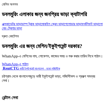
মেশিন অপশন
ডবলমুরিং এলাকার জন্য জনপ্রিয় ভাড়া ক্যাটাগরি
এক্সকাভেটর ভাড়া
ডাম্প ট্রাক ভাড়া
মোবাইল ক্রেন ভাড়া
পেলোডার ভাড়া
ফর্কলিফট ভাড়া
লো
বেড ট্রেলার ভাড়া
দ্রুত কোটেশন
ডবলমুরিং এর জন্য মেশিন/ইকুইপমেন্ট দরকার?
WhatsApp-এ মেশিনের নাম, লোকেশন, কাজের সময় ও শুরু করার তারিখ লিখে পাঠান।
WhatsApp-এ পাঠান
RentCTG
ভারী ইকুইপমেন্ট বাংলাদেশ · নভো লজিস্টিক
চট্টগ্রাম থেকে বাংলাদেশজুড়ে ভারী ইকুইপমেন্ট ভাড়া, লজিস্টিকস ও প্রকল্প সমন্বয়
সেবা।
রেন্টাল সেবা