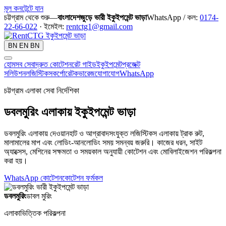
মূল কনটেন্টে যান
চট্টগ্রাম থেকে শুরু—
বাংলাদেশজুড়ে ভারী ইকুইপমেন্ট ভাড়া
WhatsApp / কল:
0174-
22-66-022
· ইমেইল:
rentctg1@gmail.com
BN
EN
BN
হোম
সব সেবা
দ্রুত কোটেশন
রেট গাইড
ইকুইপমেন্ট
প্রজেক্ট
সলিউশন
লজিস্টিকস
কর্পোরেট
কভারেজ
যোগাযোগ
WhatsApp
চট্টগ্রাম এলাকা সেবা নির্দেশিকা
ডবলমুরিং এলাকায় ইকুইপমেন্ট ভাড়া
ডবলমুরিং এলাকায় দেওয়ানহাট ও আগ্রাবাদসংযুক্ত লজিস্টিকস এলাকায় ট্রাক রুট,
মালামালের মাপ এবং লোডিং-আনলোডিং সময় সমন্বয় জরুরি। কাজের ধরন, সাইট
অ্যাক্সেস, মেশিনের সক্ষমতা ও সময়কাল অনুযায়ী কোটেশন এবং মোবিলাইজেশন পরিকল্পনা
করা হয়।
WhatsApp কোটেশন
কোটেশন ফর্ম
কল
ডবলমুরিং
ডাবল মুরিং
এলাকাভিত্তিক পরিকল্পনা