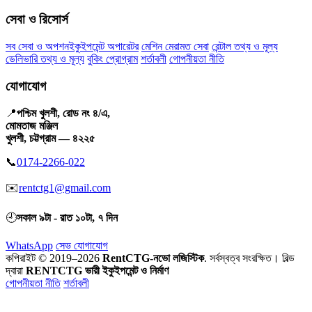
সেবা ও রিসোর্স
সব সেবা ও অপশন
ইকুইপমেন্ট অপারেটর
মেশিন মেরামত সেবা
রেন্টাল তথ্য ও মূল্য
ডেলিভারি তথ্য ও মূল্য
বুকিং প্রোগ্রাম
শর্তাবলী
গোপনীয়তা নীতি
যোগাযোগ
📍
পশ্চিম খুলশী, রোড নং ৪/এ,
মোমতাজ মঞ্জিল
খুলশী, চট্টগ্রাম — ৪২২৫
📞
0174-2266-022
✉️
rentctg1@gmail.com
🕘
সকাল ৯টা - রাত ১০টা, ৭ দিন
WhatsApp
সেভ যোগাযোগ
কপিরাইট © 2019–2026
RentCTG-নভো লজিস্টিক
. সর্বস্বত্ব সংরক্ষিত।
বিল্ড
দ্বারা
RENTCTG ভারী ইকুইপমেন্ট ও নির্মাণ
গোপনীয়তা নীতি
শর্তাবলী