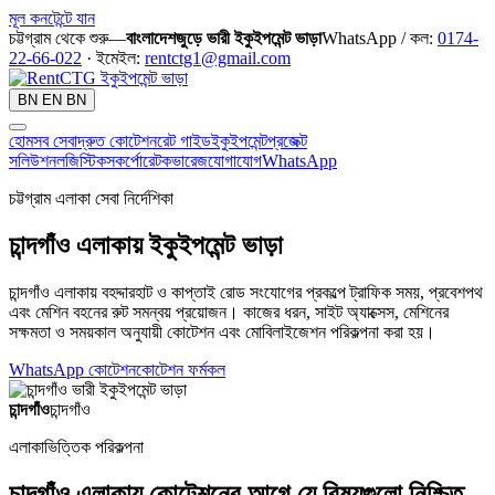
মূল কনটেন্টে যান
চট্টগ্রাম থেকে শুরু—
বাংলাদেশজুড়ে ভারী ইকুইপমেন্ট ভাড়া
WhatsApp / কল:
0174-
22-66-022
· ইমেইল:
rentctg1@gmail.com
BN
EN
BN
হোম
সব সেবা
দ্রুত কোটেশন
রেট গাইড
ইকুইপমেন্ট
প্রজেক্ট
সলিউশন
লজিস্টিকস
কর্পোরেট
কভারেজ
যোগাযোগ
WhatsApp
চট্টগ্রাম এলাকা সেবা নির্দেশিকা
চান্দগাঁও এলাকায় ইকুইপমেন্ট ভাড়া
চান্দগাঁও এলাকায় বহদ্দারহাট ও কাপ্তাই রোড সংযোগের প্রকল্পে ট্রাফিক সময়, প্রবেশপথ
এবং মেশিন বহনের রুট সমন্বয় প্রয়োজন। কাজের ধরন, সাইট অ্যাক্সেস, মেশিনের
সক্ষমতা ও সময়কাল অনুযায়ী কোটেশন এবং মোবিলাইজেশন পরিকল্পনা করা হয়।
WhatsApp কোটেশন
কোটেশন ফর্ম
কল
চান্দগাঁও
চান্দগাঁও
এলাকাভিত্তিক পরিকল্পনা
চান্দগাঁও এলাকায় কোটেশনের আগে যে বিষয়গুলো নিশ্চিত