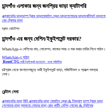
চান্দগাঁও এলাকার জন্য জনপ্রিয় ভাড়া ক্যাটাগরি
এক্সকাভেটর ভাড়া
ডাম্প ট্রাক ভাড়া
মোবাইল ক্রেন ভাড়া
পেলোডার ভাড়া
ফর্কলিফট ভাড়া
লো
বেড ট্রেলার ভাড়া
দ্রুত কোটেশন
চান্দগাঁও এর জন্য মেশিন/ইকুইপমেন্ট দরকার?
WhatsApp-এ মেশিনের নাম, লোকেশন, কাজের সময় ও শুরু করার তারিখ লিখে পাঠান।
WhatsApp-এ পাঠান
RentCTG
ভারী ইকুইপমেন্ট বাংলাদেশ · নভো লজিস্টিক
চট্টগ্রাম থেকে বাংলাদেশজুড়ে ভারী ইকুইপমেন্ট ভাড়া, লজিস্টিকস ও প্রকল্প সমন্বয়
সেবা।
রেন্টাল সেবা
এক্সকাভেটর ভাড়া
মিনি এক্সকাভেটর ভাড়া
মোবাইল ক্রেন & পিকআপ
ডাম্প ট্রাক ভাড়া
পেলোডার ভাড়া
ব্যাকহো লোডার ভাড়া
রোড কাটিং মেশিন
লোবেড & ট্রেইলার