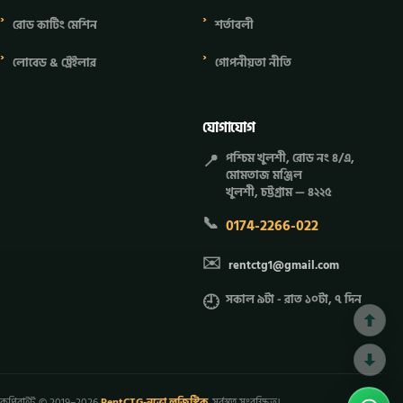
রোড কাটিং মেশিন
শর্তাবলী
লোবেড & ট্রেইলার
গোপনীয়তা নীতি
যোগাযোগ
📍
পশ্চিম খুলশী, রোড নং ৪/এ,
মোমতাজ মঞ্জিল
খুলশী, চট্টগ্রাম — ৪২২৫
📞
0174-2266-022
✉️
rentctg1@gmail.com
🕘
সকাল ৯টা - রাত ১০টা, ৭ দিন
কপিরাইট © 2019–2026
RentCTG-নভো লজিস্টিক
. সর্বস্বত্ব সংরক্ষিত।