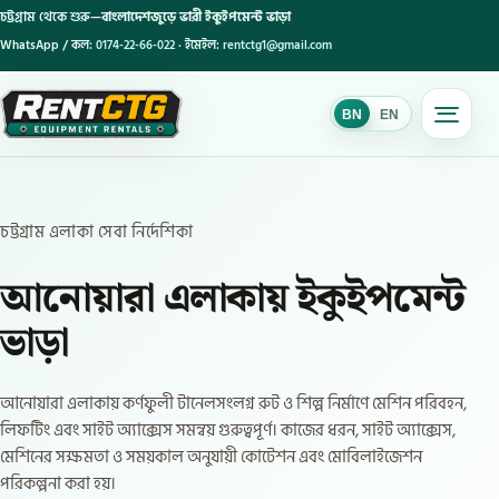
চট্টগ্রাম থেকে শুরু—
বাংলাদেশজুড়ে ভারী ইকুইপমেন্ট ভাড়া
WhatsApp / কল:
0174-22-66-022
· ইমেইল:
rentctg1@gmail.com
BN
EN
BN
চট্টগ্রাম এলাকা সেবা নির্দেশিকা
আনোয়ারা এলাকায় ইকুইপমেন্ট
ভাড়া
আনোয়ারা এলাকায় কর্ণফুলী টানেলসংলগ্ন রুট ও শিল্প নির্মাণে মেশিন পরিবহন,
লিফটিং এবং সাইট অ্যাক্সেস সমন্বয় গুরুত্বপূর্ণ। কাজের ধরন, সাইট অ্যাক্সেস,
মেশিনের সক্ষমতা ও সময়কাল অনুযায়ী কোটেশন এবং মোবিলাইজেশন
পরিকল্পনা করা হয়।